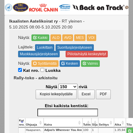
Ikaalisten Aatelikoirat ry
- RT yleinen -
5.10.2025 08:00-5.10.2025 20:00
Näytä:
Kaikki
ALO
AVO
MES
VOI
Lajittele:
Luokittain
Suoritusjärjestykseen
Muokkausjärjestykseen
Piilota/näytä keskeytetyt
Näytä:
Syöttämättä
Kesken
Valmis
Kat nro.
Luokka
Rally-toko - arkistoitu
Näytä
riviä
Kopioi leikepöydälle
Excel
PDF
Etsi kaikista kentistä:
Kat
nro.
Ohjaaja
Koira
Tulos
Sija
Selitys
Aika
Tila
Haapanen,
Adjoo's Wherever You Are
100
1
1.35,94