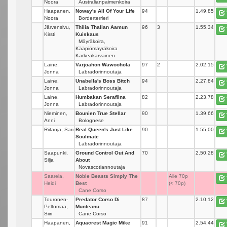
Noora
Australianpaimenkoira
Haapanen,
Noway's All Of Your Life
94
_
1.49,85
Noora
Borderterrieri
Järvensivu,
Thilia Thalian Aamun
96
3
1.55,34
Kirsti
Kuiskaus
Mäyräkoira,
Kääpiömäyräkoira
Karkeakarvainen
Laine,
Varjoahon Wawoohola
97
2
2.02,15
Jonna
Labradorinnoutaja
Laine,
Unabella's Boss Bitch
94
_
2.27,84
Jonna
Labradorinnoutaja
Laine,
Humbakan Serafiina
82
_
2.23,78
Jonna
Labradorinnoutaja
Nieminen,
Bounien True Stellar
90
_
1.39,66
Anni
Bolognese
Riitaoja, Sari
Real Queen's Just Like
90
_
1.55,00
Soulmate
Labradorinnoutaja
Saapunki,
Ground Control Out And
70
_
2.50,28
Silja
About
Novascotiannoutaja
Saarela,
Noble Beasts Simply The
_
Alle 70p
Heidi
Best
(< 70p)
Cane Corso
Touronen-
Predator Corso Di
87
_
2.10,12
Peltomaa,
Munteanu
Siiri
Cane Corso
Haapanen,
Aquacrest Magic Mike
91
_
2.54,44