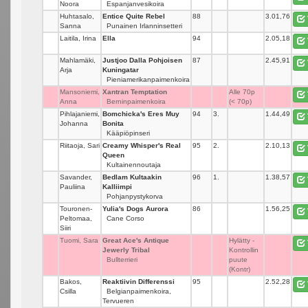
Noora
Espanjanvesikoira
Huhtasalo,
Entice Quite Rebel
88
_
3.01,76
Sanna
Punainen Irlanninsetteri
Laitila, Irina
Ella
94
_
2.05,18
Mahlamäki,
Justjoo Dalla Pohjoisen
87
_
2.45,91
Arja
Kuningatar
Pieniamerikanpaimenkoira
Mansoniemi,
Xantran Temptation
_
Alle 70p
Anna
Berninpaimenkoira
(< 70p)
Pihlajaniemi,
Bomchicka's Eres Muy
94
3.
1.44,49
Johanna
Bonita
Kääpiöpinseri
Riitaoja, Sari
Creamy Whisper's Real
95
2.
2.10,13
Queen
Kultainennoutaja
Savander,
Bedlam Kultaakin
96
1.
1.38,57
Pauliina
Kalliimpi
Pohjanpystykorva
Touronen-
Yulia's Dogs Aurora
86
_
1.56,25
Peltomaa,
Cane Corso
Siiri
Tuomi, Sara
Great Ace's Antique
_
Hylätty -
Jewerly Tribal
Kontrollin
Bullterrieri
puute
(Kontr)
Bakos,
Reaktiivin Differenssi
95
_
2.52,28
Csilla
Belgianpaimenkoira,
Tervueren