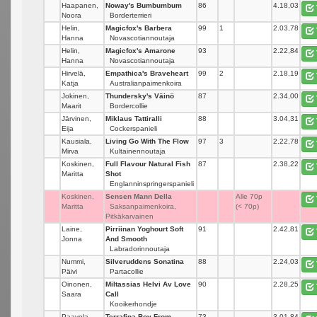
Haapanen,
Noway's Bumbumbum
86
_
4.18,03
Noora
Borderterrieri
Helin,
Magicfox's Barbera
99
1
2.03,78
Hanna
Novascotiannoutaja
Helin,
Magicfox's Amarone
93
_
2.22,84
Hanna
Novascotiannoutaja
Hirvelä,
Empathica's Braveheart
99
2
2.18,19
Katja
Australianpaimenkoira
Jokinen,
Thundersky's Väinö
87
_
2.34,00
Maarit
Bordercollie
Järvinen,
Miklaus Tattiralli
88
_
3.04,31
Eija
Cockerspanieli
Kausiala,
Living Go With The Flow
97
3
2.22,78
Mirva
Kultainennoutaja
Koskinen,
Full Flavour Natural Fish
87
_
2.38,22
Maritta
Shot
Englanninspringerspanieli
Koskinen,
Sensen Mann Della
_
Alle 70p
Maritta
Saksanpaimenkoira,
(< 70p)
Pitkäkarvainen
Laine,
Pirriinan Yoghourt Soft
91
_
2.42,81
Jonna
And Smooth
Labradorinnoutaja
Nummi,
Silveruddens Sonatina
88
_
2.24,03
Päivi
Partacollie
Oinonen,
Miltassias Helvi Av Love
90
_
2.28,25
Saara
Call
Kooikerhondje
Paavola,
Terrafina Boy From
73
_
3.01,84