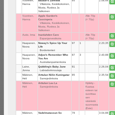
Vuorinen,
Bazaar's Zahrada
95
_
2.08,44
Hanna
Villakoira, Keskikokoinen,
Musta, Ruskea Ja
Valkoinen
Vuorinen,
Apple Garden's
_
Alle 70p
Hanna
Cassiopeia
(< 70p)
Villakoira, Keskikokoinen,
Musta, Ruskea Ja
Valkoinen
Autio, Irma
Inanlahden Caro
_
Alle 70p
Espanjanvesikoira
(< 70p)
Haapanen,
Noway's Spice Up Your
97
1
2.20,35
Noora
Life
Borderterrieri
Haapanen,
Adjoo's Remember Who
87
3
2.40,88
Noora
You Are
Australianpaimenkoira
Laine,
Qubbling's Baby Jane
81
_
2.26,04
Jonna
Labradorinnoutaja
Mäkinen,
Arttulan Niilin Kuningatar
85
_
2.35,54
Heli
Samojedinkoira
Mäkinen,
Arttulan Lau La
_
Hylätty -
Heli
Samojedinkoira
Kaataa
esteen tai
suorittaa
sen
väärästä
suunnasta
(Este)
Mäkinen,
Vadelmatassun So
79
_
3.04,88