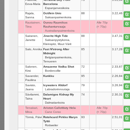
Eeva-Maria
Barcelona
Espanjanvesikoira
Rajala,
Octifein Unic
88
_
3.22,46
Sanna
Saksanpaimenkoira
Rautiainen,
Ounou Raamikas
_
Alle 70p
Tiina
Rauhanturvaaja
(< 70p)
Australianpaimenkoira
Sairanen,
Jineritz High Tide
88
_
3.47,31
Janette
Saksanpystykorva,
Kleinspitz, Muut Värit
Salo, Annika
Fast N'strong After
85
_
3.17,28
Midnight
Belgianpaimenkoira,
Tervueren
Salonen,
Amazeme Vodka Shot
72
_
2.33,87
Kirsi
Bordercollie
Savander,
Kunkku
95
_
2.26,84
Pauliina
Savisto,
Icywaters Altdorf
79
_
3.26,94
Jaana
Labradorinnoutaja
Sävilammi,
Dalamigos Kidnap My
74
_
2.30,31
Taina
Heart
Dalmatiankoira
Tervakari,
Ariston Callofduty Hela
_
Alle 70p
Mirva
Cane Corso
(< 70p)
Törmä, Päivi
Rotshcard Pirkko Maryn
93
_
2.51,01
Tyttö
Rottweiler