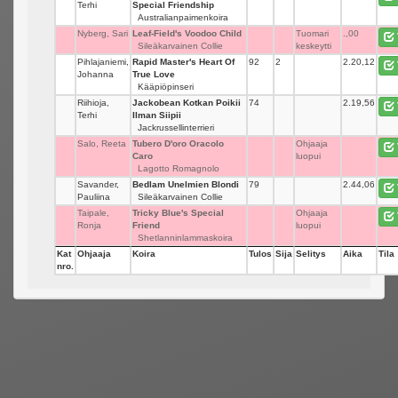
Terhi
Special Friendship
Australianpaimenkoira
Nyberg, Sari
Leaf-Field's Voodoo Child
_
Tuomari
.,00
Sileäkarvainen Collie
keskeytti
Pihlajaniemi,
Rapid Master's Heart Of
92
2
2.20,12
Johanna
True Love
Kääpiöpinseri
Riihioja,
Jackobean Kotkan Poikii
74
_
2.19,56
Terhi
Ilman Siipii
Jackrussellinterrieri
Salo, Reeta
Tubero D'oro Oracolo
_
Ohjaaja
Caro
luopui
Lagotto Romagnolo
Savander,
Bedlam Unelmien Blondi
79
_
2.44,06
Pauliina
Sileäkarvainen Collie
Taipale,
Tricky Blue's Special
_
Ohjaaja
Ronja
Friend
luopui
Shetlanninlammaskoira
Kat
Ohjaaja
Koira
Tulos
Sija
Selitys
Aika
Tila
nro.