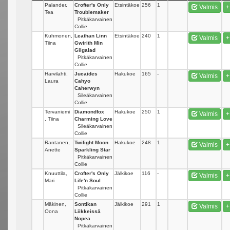
Palander,
Crofter's Only
Etsintäkoe
256
1
Valmis
+
Tea
Troublemaker
Pitkäkarvainen
Collie
Kuhmonen,
Leathan Linn
Etsintäkoe
240
1
Valmis
+
Tiina
Gwirith Min
Gilgalad
Pitkäkarvainen
Collie
Harvilahti,
Jucaides
Hakukoe
165
-
Valmis
+
Laura
Cahyo
Caherwyn
Sileäkarvainen
Collie
Tervaniemi
Diamondfox
Hakukoe
250
1
Valmis
+
, Tiina
Charming Love
Sileäkarvainen
Collie
Rantanen,
Twilight Moon
Hakukoe
248
1
Valmis
+
Anette
Sparkling Star
Pitkäkarvainen
Collie
Knuuttila,
Crofter's Only
Jälkikoe
116
-
Valmis
+
Mari
Life'n Soul
Pitkäkarvainen
Collie
Mäkinen,
Sontikan
Jälkikoe
291
1
Valmis
+
Oona
Liikkeissä
Nopea
Pitkäkarvainen