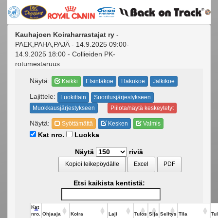
Kauhajoen Koiraharrastajat ry
-
PAEK,PAHA,PAJÄ - 14.9.2025 09:00-
14.9.2025 18:00 - Collieiden PK-
rotumestaruus
Näytä:
Kaikki
Etsintäkoe
Hakukoe
Jälkikoe
Lajittele:
Luokittain
Suoritusjärjestykseen
Muokkausjärjestykseen
Piilota/näytä keskeytetyt
Näytä:
Syöttämättä
Kesken
Valmis
Kat nro.
Luokka
Näytä
riviä
Kopioi leikepöydälle
Excel
PDF
Etsi kaikista kentistä:
Kat
nro.
Ohjaaja
Koira
Laji
Tulos
Sija
Selitys
Tila
Tul