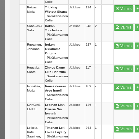
Collie
Roivas,
Tricking
Jälkikoe
124
-
Valmis
+
Maria
Without Shame
Sileäkarvainen
Collie
Sahakoski,
Irokon
Jälkikoe
248
2
Valmis
+
Salla
Touchstone
Pitkäkarvainen
Collie
Ruottinen,
Irokon
Jälkikoe
227
1
Valmis
+
Johanna
Oklahoma
Origins
Pitkäkarvainen
Collie
Heusala,
Zinkos Dame
Jälkikoe
117
-
Valmis
+
Saara
Like Her Mum
Sileäkarvainen
Collie
Isonikkilä,
Nuuskakairan
Jälkikoe
109
-
Valmis
+
Merja
Äree Irmeli
Sileäkarvainen
Collie
KANGAS,
Leathan Linn
Jälkikoe
126
-
Valmis
+
ERKKI
Gweria Nin
Ionnath
Pitkäkarvainen
Collie
Leikola,
Timonan Loki
Jälkikoe
263
1
Valmis
+
Katri
Loves Loyalty
Saarinen,
Sileäkarvainen