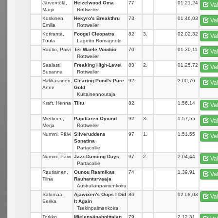
Järventölä,
Heizelwood Oma
77
_
01.21,24
Va
Marjo
Rottweiler
Koskinen,
Hekyro's Breakthru
73
_
01.46,03
Va
Emilia
Rottweiler
Kotiranta,
Foogel Cleopatra
82
3.
02.02,32
Va
Tuula
Lagotto Romagnolo
Rautio, Päivi
Ter Waele Voodoo
70
_
01.30,11
Va
Rottweiler
Saalasti,
Freaking High-Level
83
2.
01.25,72
Va
Susanna
Rottweiler
Hakkarainen,
Clearing Pond's Pure
92
_
2.00,76
Va
Anne
Gold
Kultainennoutaja
Kraft, Henna
Tiitu
82
_
1.56,14
Va
Miettinen,
Papittaren Öyvind
92
3.
1.57,55
Va
Merja
Rottweiler
Nummi, Päivi
Silveruddens
97
1.
1.51,55
Va
Sonatina
Partacollie
Nummi, Päivi
Jazz Dancing Days
97
2.
2.04,44
Va
Partacollie
Rautiainen,
Ounou Raamikas
74
_
1.39,91
Va
Tiina
Rauhanturvaaja
Australianpaimenkoira
Salomaa,
Ajawixen's Oops I Did
86
_
02.08,03
Va
Eerika
It Again
Tsekinpaimenkoira
Torkko,
Mielensäpahoittajan
79
_
2.12,31