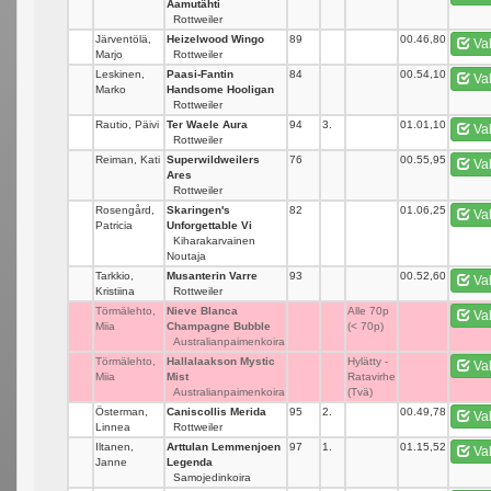
Aamutähti
Rottweiler
Järventölä,
Heizelwood Wingo
89
_
00.46,80
Va
Marjo
Rottweiler
Leskinen,
Paasi-Fantin
84
_
00.54,10
Va
Marko
Handsome Hooligan
Rottweiler
Rautio, Päivi
Ter Waele Aura
94
3.
01.01,10
Va
Rottweiler
Reiman, Kati
Superwildweilers
76
_
00.55,95
Va
Ares
Rottweiler
Rosengård,
Skaringen's
82
_
01.06,25
Va
Patricia
Unforgettable Vi
Kiharakarvainen
Noutaja
Tarkkio,
Musanterin Varre
93
_
00.52,60
Va
Kristiina
Rottweiler
Törmälehto,
Nieve Blanca
_
Alle 70p
Va
Miia
Champagne Bubble
(< 70p)
Australianpaimenkoira
Törmälehto,
Hallalaakson Mystic
_
Hylätty -
Va
Miia
Mist
Ratavirhe
Australianpaimenkoira
(Tvä)
Österman,
Caniscollis Merida
95
2.
00.49,78
Va
Linnea
Rottweiler
Iltanen,
Arttulan Lemmenjoen
97
1.
01.15,52
Va
Janne
Legenda
Samojedinkoira