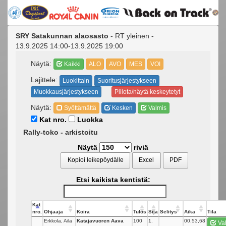
SRY Satakunnan alaosasto
- RT yleinen -
13.9.2025 14:00-13.9.2025 19:00
Näytä:
Kaikki
ALO
AVO
MES
VOI
Lajittele:
Luokittain
Suoritusjärjestykseen
Muokkausjärjestykseen
Piilota/näytä keskeytetyt
Näytä:
Syöttämättä
Kesken
Valmis
Kat nro.
Luokka
Rally-toko - arkistoitu
Näytä
riviä
Kopioi leikepöydälle
Excel
PDF
Etsi kaikista kentistä:
Kat
nro.
Ohjaaja
Koira
Tulos
Sija
Selitys
Aika
Tila
Erkkola, Aila
Katajavuoren Aava
100
1.
00.53,68
Va