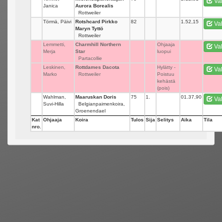
Va
Janica
Aurora Borealis
Rottweiler
Törmä, Päivi
Rotshcard Pirkko
82
_
1.52,15
Va
Maryn Tyttö
Rottweiler
Lemmetti,
Charmhill Northern
_
Ohjaaja
Va
Merja
Star
luopui
Partacollie
Leskinen,
Rottdames Dacota
_
Hylätty -
Va
Marko
Rottweiler
Poistuu
kehästä
(pois)
Wahlman,
Maaruskan Doris
75
1.
01.37,90
Va
Suvi-Hilla
Belgianpaimenkoira,
Groenendael
Kat
Ohjaaja
Koira
Tulos
Sija
Selitys
Aika
Tila
nro.