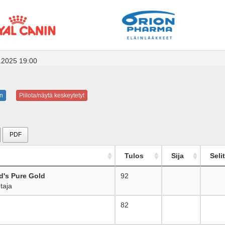
9.2025 19:00
n
Piilota/näytä keskeytetyt
PDF
Tulos
Sija
Seli
d's Pure Gold
92
_
taja
82
_