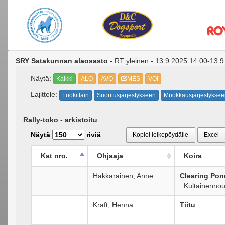
SRY Satakunnan alaosasto
- RT yleinen - 13.9.2025 14:00-13.
Näytä:
Kaikki
ALO
AVO
MES
VOI
Lajittele:
Luokittain
Suoritusjärjestykseen
Muokkausjärjestyksee
Rally-toko - arkistoitu
Näytä
riviä
Kopioi leikepöydälle
Excel
Kat nro.
Ohjaaja
Koira
Hakkarainen, Anne
Clearing Pon
Kultainennou
Kraft, Henna
Tiitu