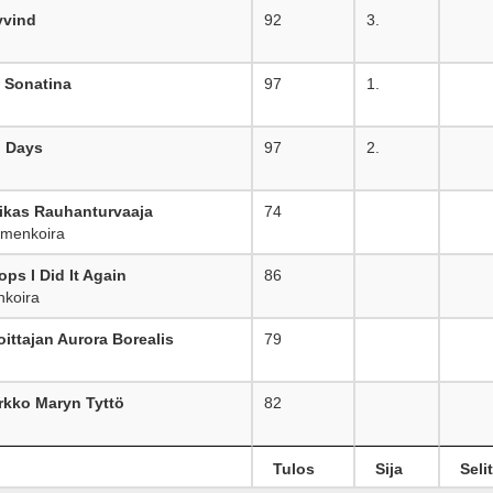
yvind
92
3.
 Sonatina
97
1.
g Days
97
2.
kas Rauhanturvaaja
74
_
imenkoira
ps I Did It Again
86
_
koira
ittajan Aurora Borealis
79
_
rkko Maryn Tyttö
82
_
Tulos
Sija
Seli