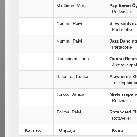
Miettinen, Merja
Papittaren Ö
Rottweiler
Nummi, Päivi
Silveruddens
Partacollie
Nummi, Päivi
Jazz Dancin
Partacollie
Rautiainen, Tiina
Ounou Raami
Australianpa
Salomaa, Eerika
Ajawixen's Oo
Tsekinpaimen
Torkko, Janica
Mielensäpaho
Rottweiler
Törmä, Päivi
Rotshcard Pi
Rottweiler
Kat nro.
Ohjaaja
Koira