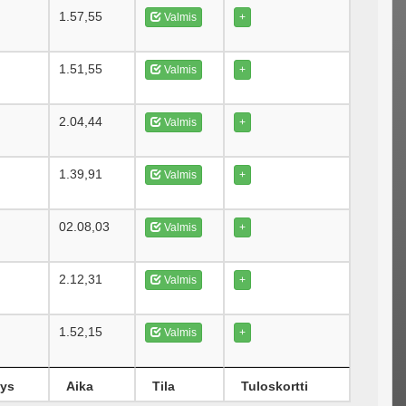
1.57,55
Valmis
+
1.51,55
Valmis
+
2.04,44
Valmis
+
1.39,91
Valmis
+
02.08,03
Valmis
+
2.12,31
Valmis
+
1.52,15
Valmis
+
tys
Aika
Tila
Tuloskortti