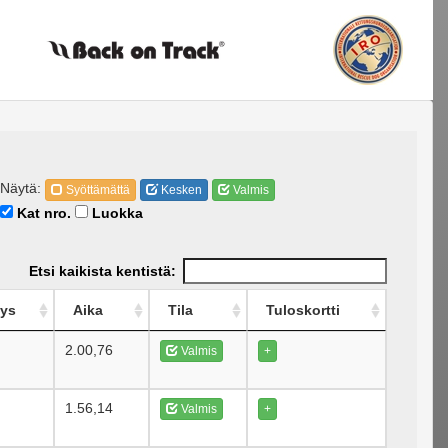
Näytä:
Syöttämättä
Kesken
Valmis
Kat nro.
Luokka
Etsi kaikista kentistä:
tys
Aika
Tila
Tuloskortti
2.00,76
Valmis
+
1.56,14
Valmis
+