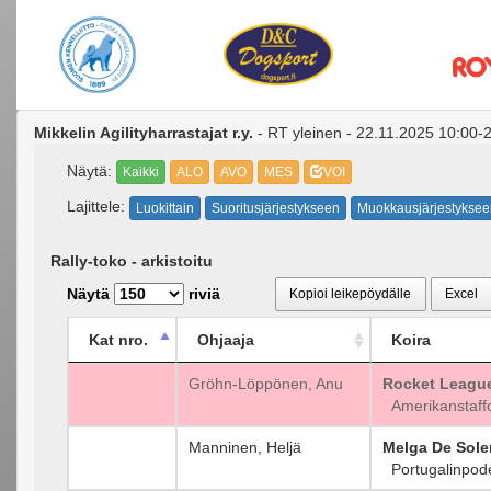
Mikkelin Agilityharrastajat r.y.
- RT yleinen - 22.11.2025 10:00-22
Näytä:
Kaikki
ALO
AVO
MES
VOI
Lajittele:
Luokittain
Suoritusjärjestykseen
Muokkausjärjestyksee
Rally-toko - arkistoitu
Näytä
riviä
Kopioi leikepöydälle
Excel
Kat nro.
Ohjaaja
Koira
Gröhn-Löppönen, Anu
Rocket Leagu
Amerikanstaffor
Manninen, Heljä
Melga De Sole
Portugalinpode