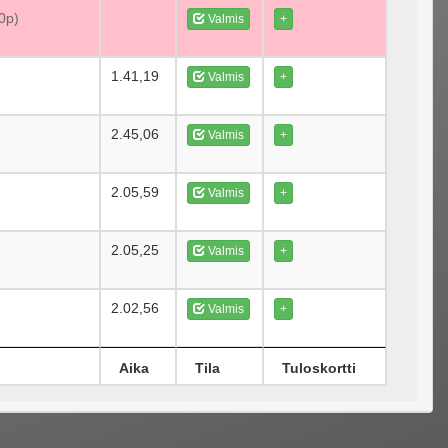
70p)
Valmis
+
1.41,19
Valmis
+
2.45,06
Valmis
+
2.05,59
Valmis
+
2.05,25
Valmis
+
2.02,56
Valmis
+
Aika
Tila
Tuloskortti