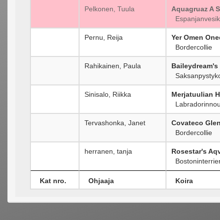
Pelkonen, Tuula
Aquagruaz A 
Espanjanvesik
Pernu, Reija
Yer Omen One
Bordercollie
Rahikainen, Paula
Baileydream's
Saksanpystykorv
Sinisalo, Riikka
Merjatuulian 
Labradorinnou
Tervashonka, Janet
Covateco Gle
Bordercollie
herranen, tanja
Rosestar's Aqv
Bostoninterrier
Kat nro.
Ohjaaja
Koira