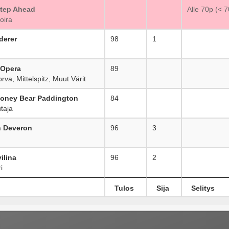
Step Ahead
_
Alle 70p (< 
oira
derer
98
1
 Opera
89
_
a, Mittelspitz, Muut Värit
Honey Bear Paddington
84
_
taja
n Deveron
96
3
ilina
96
2
i
Tulos
Sija
Selitys