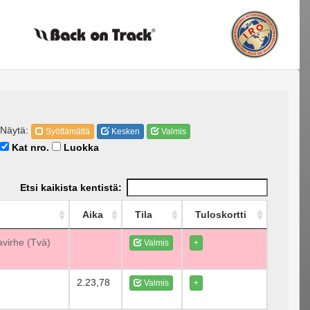
Näytä:
Syöttämättä
Kesken
Valmis
Kat nro.
Luokka
Etsi kaikista kentistä:
Aika
Tila
Tuloskortti
avirhe (Tvä)
Valmis
+
2.23,78
Valmis
+