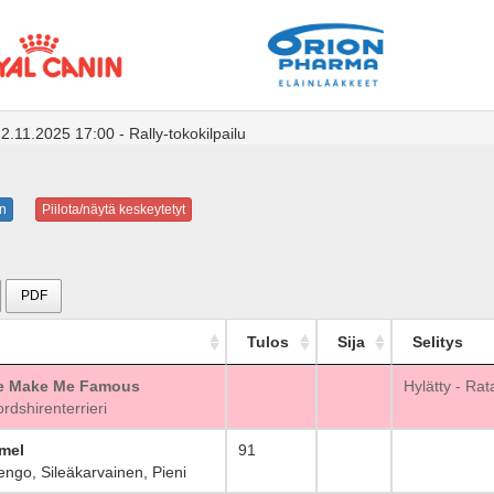
.11.2025 17:00 - Rally-tokokilpailu
n
Piilota/näytä keskeytetyt
PDF
Tulos
Sija
Selitys
e Make Me Famous
_
Hylätty - Rat
dshirenterrieri
mel
91
_
ngo, Sileäkarvainen, Pieni