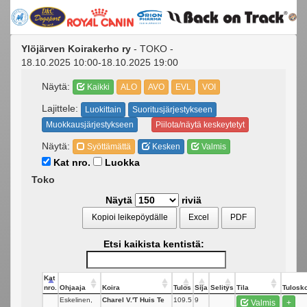
Ylöjärven Koirakerho ry
- TOKO -
18.10.2025 10:00-18.10.2025 19:00
Näytä:
Kaikki
ALO
AVO
EVL
VOI
Lajittele:
Luokittain
Suoritusjärjestykseen
Muokkausjärjestykseen
Piilota/näytä keskeytetyt
Näytä:
Syöttämättä
Kesken
Valmis
Kat nro.
Luokka
Toko
Näytä
riviä
Kopioi leikepöydälle
Excel
PDF
Etsi kaikista kentistä:
Kat
nro.
Ohjaaja
Koira
Tulos
Sija
Selitys
Tila
Tulosko
Eskelinen,
Charel V.'t Huis Te
109.5
9
Valmis
+