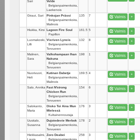
Sari
Velde
Belgianpaimenkoira,
Laekenois
Giraut, Sari
Pinkojan Prässi
135
7
Valmis
+
Belgianpaimenkoira,
Malinois
Hiukka, Kirsi
Lagoon Fire Soul
161.5
5
Valmis
+
Papillon
Luomakoski,
Vixriven Lyncis
132
8
Valmis
+
Lilli
Belgianpaimenkoira,
Tervueren
Malinen,
Valkohampaan Ihan
198
1
Valmis
+
Sara
Nakuna
Belgianpaimenkoira,
Tervueren
Nuorivuori,
Kutinan Dabetje
169.5
4
Valmis
+
Heli
Belgianpaimenkoira,
Malinois
Salo, Annika
Fast N'strong
154
6
Valmis
+
Chicken Run
Belgianpaimenkoira,
Tervueren
Salokanto,
Oisko Toi Aina Mun
176
3
Valmis
+
Maria
Mielessä
Kultainennoutaja
Uusitalo,
Dujoiedevie Merbok
178
2
Valmis
+
Susanna
Belgianpaimenkoira,
Tervueren
Hiekkasalmi,
Zoro Deabei
258
3
Valmis
+
Laura
Belgianpaimenkoira,