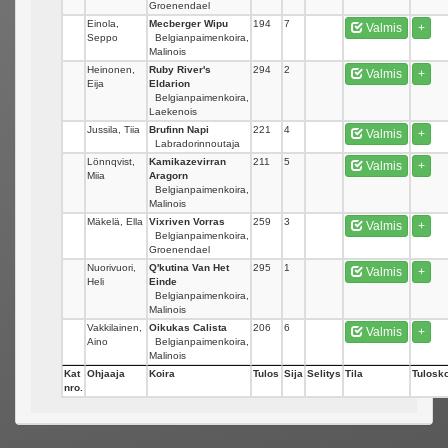
Groenendael
Einola,
Mecberger Wipu
194
7
Valmis
+
Seppo
Belgianpaimenkoira,
Malinois
Heinonen,
Ruby River's
294
2
Valmis
+
Eija
Eldarion
Belgianpaimenkoira,
Laekenois
Jussila, Tiia
Brufinn Napi
221
4
Valmis
+
Labradorinnoutaja
Lönnqvist,
Kamikazevirran
211
5
Valmis
+
Miia
Aragorn
Belgianpaimenkoira,
Malinois
Mäkelä, Ella
Vixriven Vorras
259
3
Valmis
+
Belgianpaimenkoira,
Groenendael
Nuorivuori,
Q'kutina Van Het
295
1
Valmis
+
Heli
Einde
Belgianpaimenkoira,
Malinois
Vakkilainen,
Oikukas Calista
206
6
Valmis
+
Aino
Belgianpaimenkoira,
Malinois
Kat
Ohjaaja
Koira
Tulos
Sija
Selitys
Tila
Tulosko
nro.