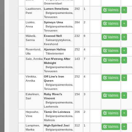
Groenendael
Laakkonen,
Lumen Ihmeilona
292
1
Valmis
+
Petri
Belgianpaimenkoira,
Tervueren
Liukko,
Spinoys Uma
284
2
Valmis
+
Anna
Belgianpaimenkoira,
Tervueren
Mäkelä,
Eswood Nell
232
6
Valmis
+
Sanna
Saksanpystykorva,
Keeshond
Rosenlund,
Ajannan Halina
252
4
Valmis
+
Ulla
Tiibetinterrieri
Salo, Annika
Fast N'strong After
143
7
Valmis
+
Midnight
Belgianpaimenkoira,
Tervueren
Viinikka,
Off Line's Iron
252
4
Valmis
+
Annika
Queen
Belgianpaimenkoira,
Tervueren
Eskelinen,
Ruby River's
154
3
Valmis
+
Sari
Vincent
Belgianpaimenkoira,
Laekenois
Hepoaho,
Tämä On Loistava
206
2
Valmis
+
Virve
Belgianpaimenkoira,
Malinois
Lampinen,
High-Spirited Joci
312
1
Valmis
+
Marika
Belgianpaimenkoira,