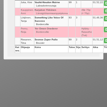
Juka, Kirsi
Vauhti-Noudon Muirne
99
1
01.52,22
Labradorinnoutaja
Kauppinen,
Karjakon Ykkönen
_
Alle 70p
Anni
Länsigöötanmaanpystykorva
(< 70p)
Lötjönen,
Something Like Voice Of
83
3
01.46,36
Tanja
Success
Bordercollie
Pernu,
Yer Omen Onederer
_
Hylätty -
Reija
Bordercollie
Ratavirhe
(Tvä)
Rissanen,
Seonse Zuper Pallo
89
2
01.51,12
Tiina
Bouvier
Kat
Ohjaaja
Koira
Tulos
Sija
Selitys
Aika
Ti
nro.