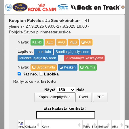
Kuopion Palvelus-Ja Seurakoiraharr.
- RT
yleinen - 27.9.2025 09:00-27.9.2025 18:00 -
Pohjois-Savon piirinmestaruuskoe
Näytä:
Kaikki
ALO
AVO
MES
VOI
Lajittele:
Luokittain
Suoritusjärjestykseen
Muokkausjärjestykseen
Piilota/näytä keskeytetyt
Näytä:
Syöttämättä
Kesken
Valmis
Kat nro.
Luokka
Rally-toko - arkistoitu
Näytä
riviä
Kopioi leikepöydälle
Excel
PDF
Etsi kaikista kentistä:
Kat
nro.
Ohjaaja
Koira
Tulos
Sija
Selitys
Aika
Ti