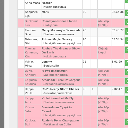
Anna-Maria
Reason
Kultainennoutaja
Seppinen,
Manu
80
_
02.46,36
Eija
Suoknuuti,
Rosaleyan Prince Florian
_
Alle 70p
Kirsi
Stabijhoun
(< 70p)
Tirronen,
Merry Moonray's Savannah
90
_
02.43,77
Suvi
Shetlanninlammaskoira
Toivonen,
Primus Magic Nancey
70
_
02.54,34
Siiri
Länsigöötanmaanpystykorva
Tuomas-
Rushes The Greatest Show
_
Ohjaaja
Kettunen,
On Earth
luopui
Kirsi
Kultainennoutaja
Vainio,
Lemmy
91
_
3.01,59
Mirva
Bordercollie
Dufva,
Ricy's Imagination
_
Alle 70p
Anneliini
Labradorinnoutaja
(< 70p)
Engblom ,
Amor'jade Freakin' Gorgeus
_
Alle 70p
Katarina
Shetlanninlammaskoira
(< 70p)
Happo,
Red'n Ready Storm Chaser
93
1.
2.02,47
Paula
Australianpaimenkoira
Kauppi,
Violetdream Let Me Fly
_
Alle 70p
Anni
Shetlanninlammaskoira
(< 70p)
Kuisma,
Joenkulman Cyvykäs
_
Alle 70p
Julia
Caveri
(< 70p)
Länsigöötanmaanpystykorva
Kuukka,
Roxier's Polar Champagne
_
Alle 70p
Sari
Pitkäkarvainen Collie
(< 70p)