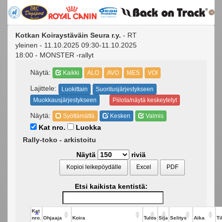
Kotkan Koiraystäväin Seura r.y.
- RT
yleinen - 11.10.2025 09:30-11.10.2025
18:00 - MONSTER -rallyt
Näytä:
Kaikki
ALO
AVO
MES
VOI
Lajittele:
Luokittain
Suoritusjärjestykseen
Muokkausjärjestykseen
Piilota/näytä keskeytetyt
Näytä:
Syöttämättä
Kesken
Valmis
Kat nro.
Luokka
Rally-toko - arkistoitu
Näytä
riviä
Kopioi leikepöydälle
Excel
PDF
Etsi kaikista kentistä:
Kat
nro.
Ohjaaja
Koira
Tulos
Sija
Selitys
Aika
Ti