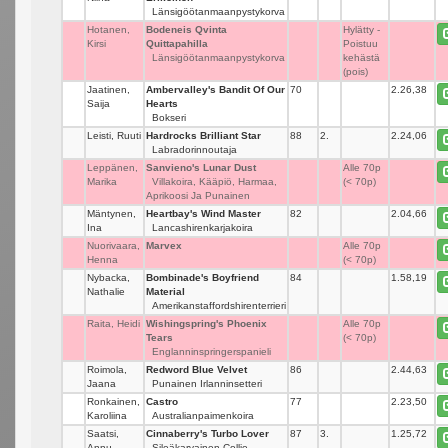
Länsigöötanmaanpystykorva
Hotanen,
Bodeneis Qvinta
_
Hylätty -
Kirsi
Quittapahilla
Poistuu
Länsigöötanmaanpystykorva
kehästä
(pois)
Jaatinen,
Ambervalley's Bandit Of Our
70
_
2.26,38
Saija
Hearts
Bokseri
Leisti, Ruuti
Hardrocks Brilliant Star
88
2.
2.24,06
Labradorinnoutaja
Leppänen,
Sanvieno's Lunar Dust
_
Alle 70p
Marika
Villakoira, Kääpiö, Harmaa,
(< 70p)
Aprikoosi Ja Punainen
Mäntynen,
Heartbay's Wind Master
82
_
2.04,66
Ina
Lancashirenkarjakoira
Nuorivaara,
Marvex
_
Alle 70p
Henna
(< 70p)
Nybacka,
Bombinade's Boyfriend
84
_
1.58,19
Nathalie
Material
Amerikanstaffordshirenterrieri
Raita, Heidi
Wishingspring's Phoenix
_
Alle 70p
Tears
(< 70p)
Englanninspringerspanieli
Roimola,
Redword Blue Velvet
86
_
2.44,63
Jaana
Punainen Irlanninsetteri
Ronkainen,
Castro
77
_
2.23,50
Karoliina
Australianpaimenkoira
Saatsi,
Cinnaberry's Turbo Lover
87
3.
1.25,72
Annu
Sileäkarvainen Collie