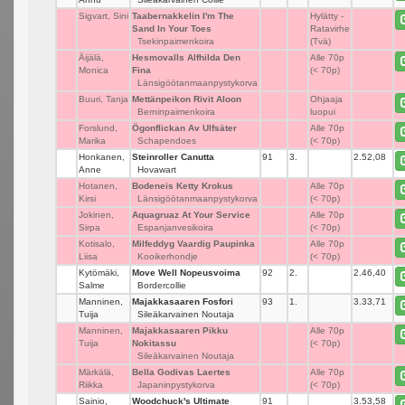
Sigvart, Sini
Taabernakkelin I'm The
_
Hylätty -
Sand In Your Toes
Ratavirhe
Tsekinpaimenkoira
(Tvä)
Äijälä,
Hesmovalls Alfhilda Den
_
Alle 70p
Monica
Fina
(< 70p)
Länsigöötanmaanpystykorva
Buuri, Tanja
Mettänpeikon Rivit Aloon
_
Ohjaaja
Berninpaimenkoira
luopui
Forslund,
Ögonflickan Av Ulfsäter
_
Alle 70p
Marika
Schapendoes
(< 70p)
Honkanen,
Steinroller Canutta
91
3.
2.52,08
Anne
Hovawart
Hotanen,
Bodeneis Ketty Krokus
_
Alle 70p
Kirsi
Länsigöötanmaanpystykorva
(< 70p)
Jokinen,
Aquagruaz At Your Service
_
Alle 70p
Sirpa
Espanjanvesikoira
(< 70p)
Kotisalo,
Milfeddyg Vaardig Paupinka
_
Alle 70p
Liisa
Kooikerhondje
(< 70p)
Kytömäki,
Move Well Nopeusvoima
92
2.
2.46,40
Salme
Bordercollie
Manninen,
Majakkasaaren Fosfori
93
1.
3.33,71
Tuija
Sileäkarvainen Noutaja
Manninen,
Majakkasaaren Pikku
_
Alle 70p
Tuija
Nokitassu
(< 70p)
Sileäkarvainen Noutaja
Märkälä,
Bella Godivas Laertes
_
Alle 70p
Riikka
Japaninpystykorva
(< 70p)
Sainio,
Woodchuck's Ultimate
91
_
3.53,58