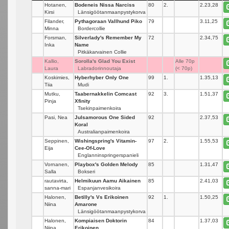
Hotanen,
Bodeneis Nissa Narciss
80
2.
2.23,28
Kirsi
Länsigöötanmaanpystykorva
Filander,
Pythagoraan Vallhund Piko
79
_
3.11,25
Minna
Bordercollie
Forsman,
Silverlady's Remember My
72
_
2.34,75
Inka
Name
Pitkäkarvainen Collie
Kallio,
Sorolla's Glad You Exist
_
Alle 70p
Laura
Labradorinnoutaja
(< 70p)
Koskimies,
Hyberhyber Only One
99
1.
1.35,13
Tiia
Mudi
Mutku,
Taabernakkelin Comcast
92
3.
1.51,37
Pinja
Xfinity
Tsekinpaimenkoira
Pasi, Nea
Julsamorous One Sided
92
_
2.37,53
Koral
Australianpaimenkoira
Seppinen,
Wishingspring's Vitamin-
97
2.
1.55,53
Eija
Cee-Of-Love
Englanninspringerspanieli
Vornanen,
Playbox's Golden Melody
85
_
1.31,47
Salla
Bokseri
rautavirta,
Helmikuun Aamu Aikainen
85
_
2.41,03
sanna-mari
Espanjanvesikoira
Halonen,
Betilly's Vs Erikoinen
92
1.
1.50,25
Niina
Amarone
Länsigöötanmaanpystykorva
Halonen,
Kompiaisen Doktorin
84
_
1.37,03
Niina
Erikoinen