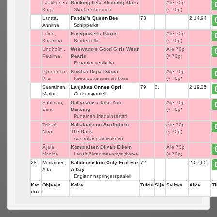
Laakkonen,
Ranking Leia Shooting Stars
_
Alle 70p
Katja
Skotlanninterrieri
(< 70p)
Lantta,
Fandal's Queen Bee
73
_
2.14,94
Anniina
Schipperke
Leino,
Easypower's Ikaros
_
Alle 70p
Katariina
Bordercollie
(< 70p)
Lindholm ,
Weewaddle Good Girls Wear
_
Alle 70p
Pauliina
Pearls
(< 70p)
Espanjanvesikoira
Pynnönen,
Kowhai Diipa Daapa
_
Alle 70p
Kirsi
Itäeuroopanpaimenkoira
(< 70p)
Saarainen,
Lahjakas Onnen Opri
79
3.
2.19,35
Marjut
Cockerspanieli
Sohlman,
Dollydane's Take You
_
Alle 70p
Sara
Dancing
(< 70p)
Punainen Irlanninsetteri
Teikari,
Hallalaakson Starlight In
_
Alle 70p
Nina
The Dark
(< 70p)
Australianpaimenkoira
Äijälä,
Kompiaisen Diivan Elkein
_
Alle 70p
Monica
Länsigöötanmaanpystykorva
(< 70p)
28
Meriläinen,
Kahdensiskon Only Fool For
72
_
2.07,60
Ada
A Day
Englanninspringerspanieli
Kat
Ohjaaja
Koira
Tulos
Sija
Selitys
Aika
Ti
nro.