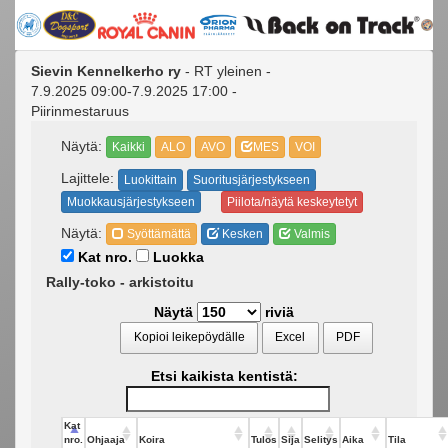
Sievin Kennelkerho ry
- RT yleinen -
7.9.2025 09:00-7.9.2025 17:00 -
Piirinmestaruus
Näytä:
Kaikki
ALO
AVO
MES
VOI
Lajittele:
Luokittain
Suoritusjärjestykseen
Muokkausjärjestykseen
Piilota/näytä keskeytetyt
Näytä:
Syöttämättä
Kesken
Valmis
Kat nro.
Luokka
Rally-toko - arkistoitu
Näytä
riviä
Kopioi leikepöydälle
Excel
PDF
Etsi kaikista kentistä:
Kat
nro.
Ohjaaja
Koira
Tulos
Sija
Selitys
Aika
Tila