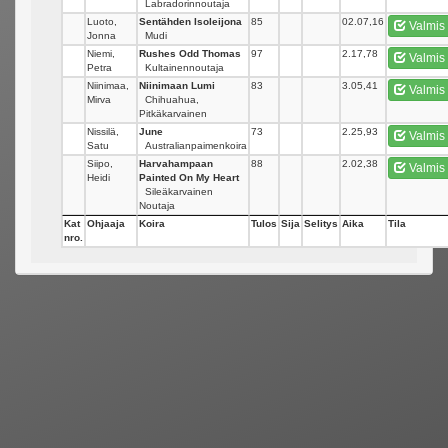
Labradorinnoutaja
Luoto,
Sentähden Isoleijona
85
_
02.07,16
Valmis
Jonna
Mudi
Niemi,
Rushes Odd Thomas
97
_
2.17,78
Valmis
Petra
Kultainennoutaja
Niinimaa,
Niinimaan Lumi
83
_
3.05,41
Valmis
Mirva
Chihuahua,
Pitkäkarvainen
Nissilä,
June
73
_
2.25,93
Valmis
Satu
Australianpaimenkoira
Siipo,
Harvahampaan
88
_
2.02,38
Valmis
Heidi
Painted On My Heart
Sileäkarvainen
Noutaja
Kat
Ohjaaja
Koira
Tulos
Sija
Selitys
Aika
Tila
nro.