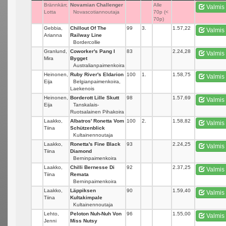
Brännkärr,
Novamian Challenger
_
Alle
Valmis
Lotta
Novascotiannoutaja
70p (<
70p)
Gebbia,
Chillout Of The
99
3.
1.57,22
Valmis
Arianna
Railway Line
Bordercollie
Granlund,
Coworker's Pang I
83
_
2.24,28
Valmis
Mira
Bygget
Australianpaimenkoira
Heinonen,
Ruby River's Eldarion
100
1.
1.58,75
Valmis
Eija
Belgianpaimenkoira,
Laekenois
Heinonen,
Borderott Lille Skutt
98
_
1.57,69
Valmis
Eija
Tanskalais-
Ruotsalainen Pihakoira
Laakko,
Albatros' Ronetta Vom
100
2.
1.58,82
Valmis
Tiina
Schützenblick
Kultainennoutaja
Laakko,
Ronetta's Fine Black
93
_
2.24,25
Valmis
Tiina
Diamond
Berninpaimenkoira
Laakko,
Chilli Bernesse Di
92
_
2.37,25
Valmis
Tiina
Remata
Berninpaimenkoira
Laakko,
Läppiksen
90
_
1.59,40
Valmis
Tiina
Kultakimpale
Kultainennoutaja
Lehto,
Peloton Nuh-Nuh Von
96
_
1.55,00
Valmis
Jenni
Miss Nutsy