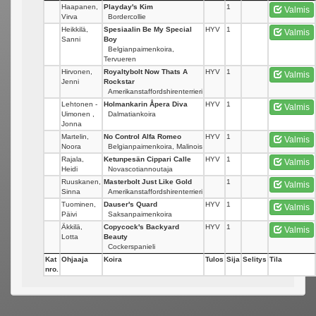
Haapanen,
Playday's Kim
1
Valmis
Virva
Bordercollie
Heikkilä,
Spesiaalin Be My Special
HYV
1
Valmis
Sanni
Boy
Belgianpaimenkoira,
Tervueren
Hirvonen,
Royaltybolt Now Thats A
HYV
1
Valmis
Jenni
Rockstar
Amerikanstaffordshirenterrieri
Lehtonen -
Holmankarin Åpera Diva
HYV
1
Valmis
Uimonen ,
Dalmatiankoira
Jonna
Martelin,
No Control Alfa Romeo
HYV
1
Valmis
Noora
Belgianpaimenkoira, Malinois
Rajala,
Ketunpesän Cippari Calle
HYV
1
Valmis
Heidi
Novascotiannoutaja
Ruuskanen,
Masterbolt Just Like Gold
1
Valmis
Sinna
Amerikanstaffordshirenterrieri
Tuominen,
Dauser's Quard
HYV
1
Valmis
Päivi
Saksanpaimenkoira
Äkkilä,
Copycock's Backyard
HYV
1
Valmis
Lotta
Beauty
Cockerspanieli
Kat
Ohjaaja
Koira
Tulos
Sija
Selitys
Tila
nro.