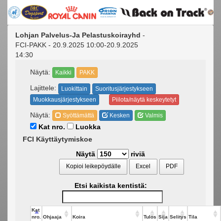
Lohjan Palvelus-Ja Pelastuskoirayhd
-
FCI-PAKK - 20.9.2025 10:00-20.9.2025
14:30
Näytä:
Kaikki
PAKK
Lajittele:
Luokittain
Suoritusjärjestykseen
Muokkausjärjestykseen
Piilota/näytä keskeytetyt
Näytä:
Syöttämättä
Kesken
Valmis
Kat nro.
Luokka
FCI Käyttäytymiskoe
Näytä
riviä
Kopioi leikepöydälle
Excel
PDF
Etsi kaikista kentistä:
Kat
nro.
Ohjaaja
Koira
Tulos
Sija
Selitys
Tila