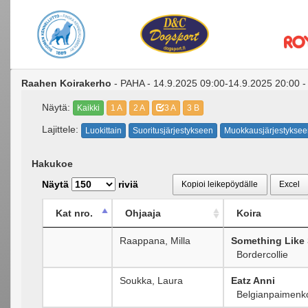
Raahen Koirakerho
- PAHA - 14.9.2025 09:00-14.9.2025 20:00 -
Näytä:
Kaikki
1 A
2 A
3 A
3 B
Lajittele:
Luokittain
Suoritusjärjestykseen
Muokkausjärjestyksee
Hakukoe
Näytä
riviä
Kopioi leikepöydälle
Excel
Kat nro.
Ohjaaja
Koira
Raappana, Milla
Something Like
Bordercollie
Soukka, Laura
Eatz Anni
Belgianpaimenkoi