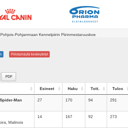
 Pohjois-Pohjanmaan Kennelpiirin Piirinmestaruuskoe
n
Piilota/näytä keskeytetyt
PDF
Esineet
Haku
Tott.
Tulos
 Spider-Man
27
170
94
291
14
167
92
273
ra, Malinois