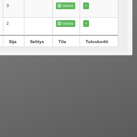
3
Valmis
+
2
Valmis
+
Sija
Selitys
Tila
Tuloskortti