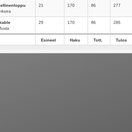
ellinenloppu
21
170
86
277
nkoira
kable
29
170
86
285
Musta
Esineet
Haku
Tott.
Tulos