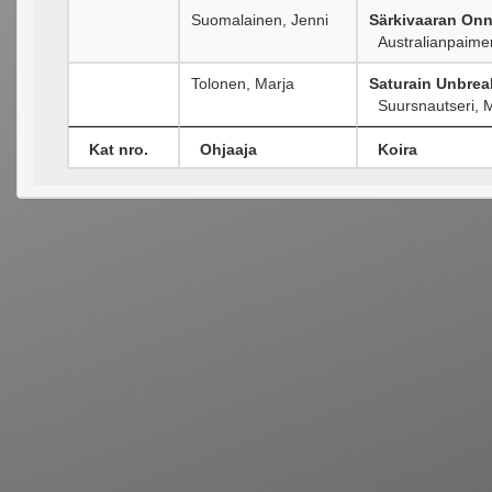
Suomalainen, Jenni
Särkivaaran Onn
Australianpaime
Tolonen, Marja
Saturain Unbrea
Suursnautseri, 
Kat nro.
Ohjaaja
Koira