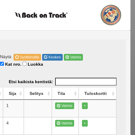
Näytä:
Syöttämättä
Kesken
Valmis
Kat nro.
Luokka
Etsi kaikista kentistä:
Sija
Selitys
Tila
Tuloskortti
1
Valmis
+
4
Valmis
+