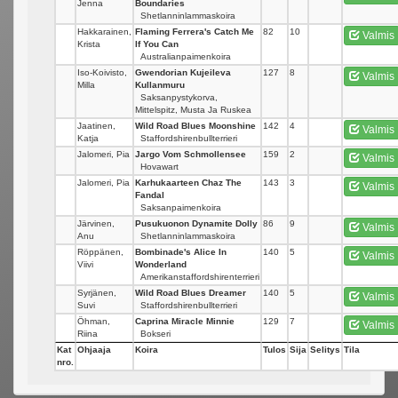
Jenna
Boundaries
Shetlanninlammaskoira
Hakkarainen,
Flaming Ferrera's Catch Me
82
10
Valmis
Krista
If You Can
Australianpaimenkoira
Iso-Koivisto,
Gwendorian Kujeileva
127
8
Valmis
Milla
Kullanmuru
Saksanpystykorva,
Mittelspitz, Musta Ja Ruskea
Jaatinen,
Wild Road Blues Moonshine
142
4
Valmis
Katja
Staffordshirenbullterrieri
Jalomeri, Pia
Jargo Vom Schmollensee
159
2
Valmis
Hovawart
Jalomeri, Pia
Karhukaarteen Chaz The
143
3
Valmis
Fandal
Saksanpaimenkoira
Järvinen,
Pusukuonon Dynamite Dolly
86
9
Valmis
Anu
Shetlanninlammaskoira
Röppänen,
Bombinade's Alice In
140
5
Valmis
Viivi
Wonderland
Amerikanstaffordshirenterrieri
Syrjänen,
Wild Road Blues Dreamer
140
5
Valmis
Suvi
Staffordshirenbullterrieri
Öhman,
Caprina Miracle Minnie
129
7
Valmis
Riina
Bokseri
Kat
Ohjaaja
Koira
Tulos
Sija
Selitys
Tila
nro.