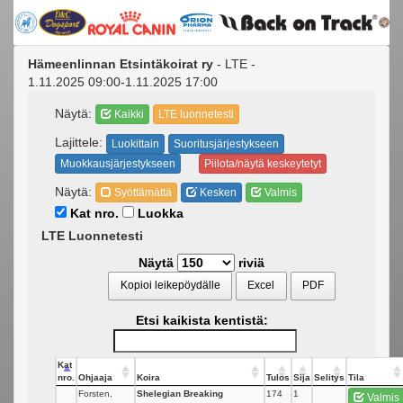
Hämeenlinnan Etsintäkoirat ry
- LTE -
1.11.2025 09:00-1.11.2025 17:00
Näytä:
Kaikki
LTE luonnetesti
Lajittele:
Luokittain
Suoritusjärjestykseen
Muokkausjärjestykseen
Piilota/näytä keskeytetyt
Näytä:
Syöttämättä
Kesken
Valmis
Kat nro.
Luokka
LTE Luonnetesti
Näytä
riviä
Kopioi leikepöydälle
Excel
PDF
Etsi kaikista kentistä:
Kat
nro.
Ohjaaja
Koira
Tulos
Sija
Selitys
Tila
Forsten,
Shelegian Breaking
174
1
Valmis