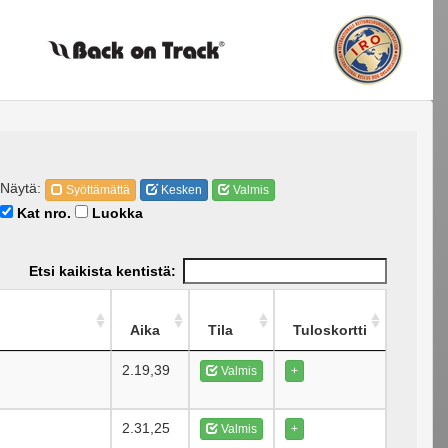
Näytä:
Syöttämättä
Kesken
Valmis
Kat nro.
Luokka
Etsi kaikista kentistä:
Aika
Tila
Tuloskortti
2.19,39
Valmis
+
2.31,25
Valmis
+