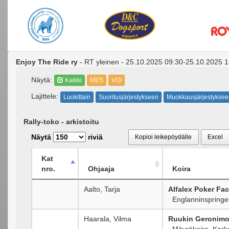
Enjoy The Ride ry
- RT yleinen - 25.10.2025 09:30-25.10.2025 1
Näytä:
Kaikki
MES
VOI
Lajittele:
Luokittain
Suoritusjärjestykseen
Muokkausjärjestyksee
Rally-toko - arkistoitu
Näytä
riviä
Kopioi leikepöydälle
Excel
Kat
nro.
Ohjaaja
Koira
Aalto, Tarja
Alfalex Poker Fa
Englanninspringer
Haarala, Vilma
Ruukin Geronim
Mäyräkoira, Kark