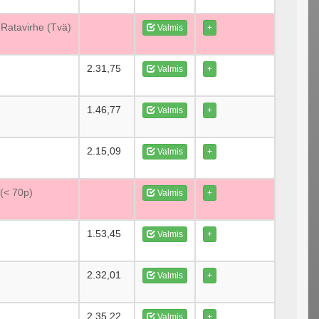
- Ratavirhe (Tvä)
Valmis
+
2.31,75
Valmis
+
1.46,77
Valmis
+
2.15,09
Valmis
+
 (< 70p)
Valmis
+
1.53,45
Valmis
+
2.32,01
Valmis
+
2.35,22
Valmis
+