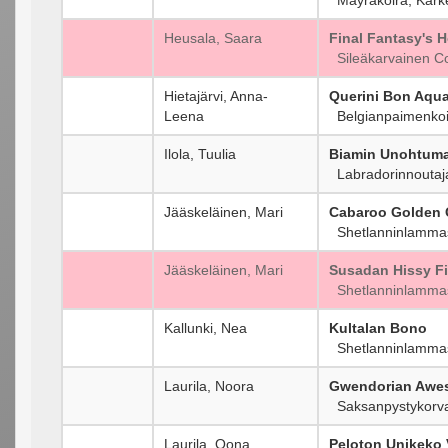
Heusala, Saara
Final Fantasy's 
Sileäkarvainen Co
Hietajärvi, Anna-
Querini Bon Aqu
Leena
Belgianpaimenkoi
Ilola, Tuulia
Biamin Unohtum
Labradorinnoutaj
Jääskeläinen, Mari
Cabaroo Golden 
Shetlanninlammas
Jääskeläinen, Mari
Susadan Hissy Fi
Shetlanninlammas
Kallunki, Nea
Kultalan Bono
Shetlanninlammas
Laurila, Noora
Gwendorian Awe
Saksanpystykorva, 
Laurila, Oona
Peloton Unikeko 