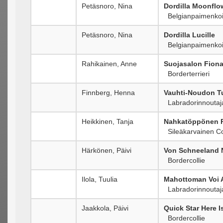
Petäsnoro, Nina
Dordilla Moonflo
Belgianpaimenkoi
Petäsnoro, Nina
Dordilla Lucille
Belgianpaimenkoi
Rahikainen, Anne
Suojasalon Fion
Borderterrieri
Finnberg, Henna
Vauhti-Noudon T
Labradorinnoutaj
Heikkinen, Tanja
Nahkatöppönen R
Sileäkarvainen Co
Härkönen, Päivi
Von Schneeland 
Bordercollie
Ilola, Tuulia
Mahottoman Voi A
Labradorinnoutaj
Jaakkola, Päivi
Quick Star Here 
Bordercollie