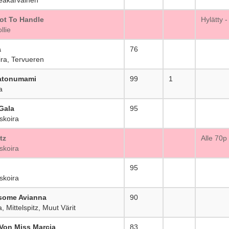
Hot To Handle
_
Hylätty 
llie
a
76
_
ra, Tervueren
atonumami
99
1
a
Gala
95
_
koira
tz
_
Alle 70p
koira
95
_
koira
some Avianna
90
_
Mittelspitz, Muut Värit
Von Miss Marcia
83
_