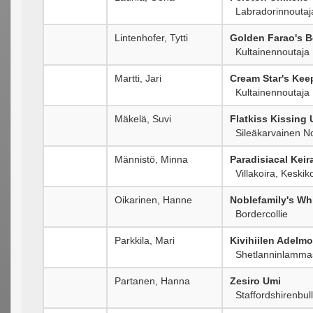
Labradorinnoutaj
Lintenhofer, Tytti
Golden Farao's B
Kultainennoutaja
Martti, Jari
Cream Star's Kee
Kultainennoutaja
Mäkelä, Suvi
Flatkiss Kissing
Sileäkarvainen No
Männistö, Minna
Paradisiacal Keir
Villakoira, Keski
Oikarinen, Hanne
Noblefamily's Wh
Bordercollie
Parkkila, Mari
Kivihiilen Adelmo
Shetlanninlammas
Partanen, Hanna
Zesiro Umi
Staffordshirenbullt