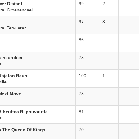
wer Distant
99
2
ra, Groenendael
97
3
ra, Tervueren
a
86
_
uiskutukka
78
_
a
ajaton Rauni
100
1
llie
Next Move
73
_
iheuttaa Riippuvuutta
81
_
a
Is The Queen Of Kings
70
_