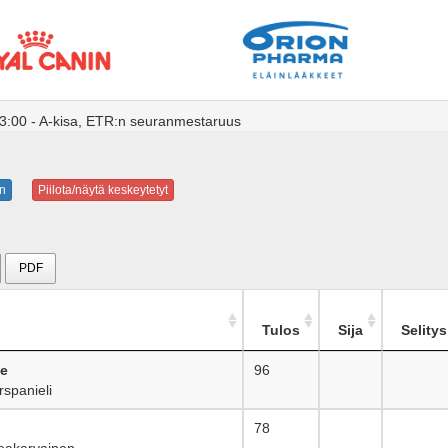
3:00 - A-kisa, ETR:n seuranmestaruus
n
Piilota/näytä keskeytetyt
PDF
Tulos
Sija
Selitys
ce
96
_
spanieli
o
78
_
eakarvainen