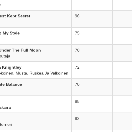
a
est Kept Secret
96
_
p My Style
75
_
 Under The Full Moon
70
_
utaja
a Knightley
72
_
kokoinen, Musta, Ruskea Ja Valkoinen
ite Balance
70
_
85
_
koira
82
_
errieri