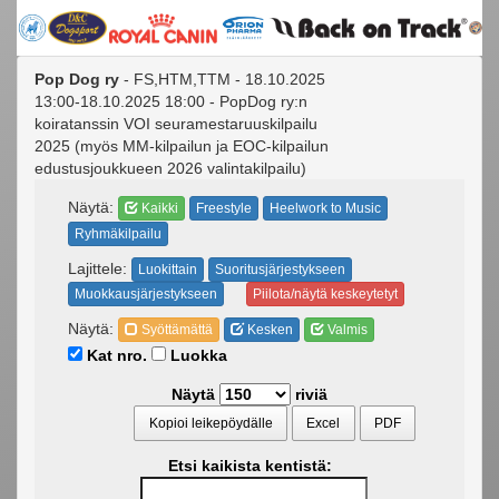
Pop Dog ry
- FS,HTM,TTM - 18.10.2025
13:00-18.10.2025 18:00 - PopDog ry:n
koiratanssin VOI seuramestaruuskilpailu
2025 (myös MM-kilpailun ja EOC-kilpailun
edustusjoukkueen 2026 valintakilpailu)
Näytä:
Kaikki
Freestyle
Heelwork to Music
Ryhmäkilpailu
Lajittele:
Luokittain
Suoritusjärjestykseen
Muokkausjärjestykseen
Piilota/näytä keskeytetyt
Näytä:
Syöttämättä
Kesken
Valmis
Kat nro.
Luokka
Näytä
riviä
Kopioi leikepöydälle
Excel
PDF
Etsi kaikista kentistä: