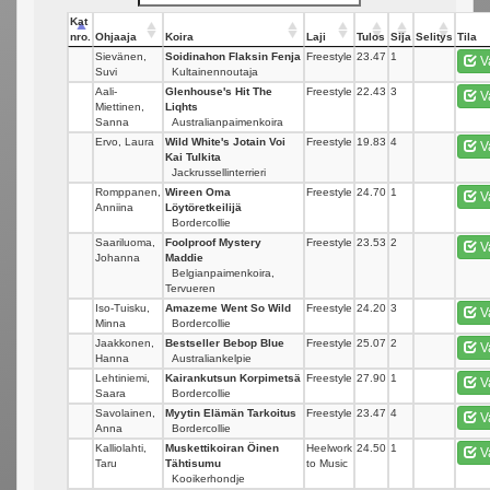
Kat
nro.
Ohjaaja
Koira
Laji
Tulos
Sija
Selitys
Tila
Sievänen,
Soidinahon Flaksin Fenja
Freestyle
23.47
1
V
Suvi
Kultainennoutaja
Aali-
Glenhouse's Hit The
Freestyle
22.43
3
V
Miettinen,
Liqhts
Sanna
Australianpaimenkoira
Ervo, Laura
Wild White's Jotain Voi
Freestyle
19.83
4
V
Kai Tulkita
Jackrussellinterrieri
Romppanen,
Wireen Oma
Freestyle
24.70
1
V
Anniina
Löytöretkeilijä
Bordercollie
Saariluoma,
Foolproof Mystery
Freestyle
23.53
2
V
Johanna
Maddie
Belgianpaimenkoira,
Tervueren
Iso-Tuisku,
Amazeme Went So Wild
Freestyle
24.20
3
V
Minna
Bordercollie
Jaakkonen,
Bestseller Bebop Blue
Freestyle
25.07
2
V
Hanna
Australiankelpie
Lehtiniemi,
Kairankutsun Korpimetsä
Freestyle
27.90
1
V
Saara
Bordercollie
Savolainen,
Myytin Elämän Tarkoitus
Freestyle
23.47
4
V
Anna
Bordercollie
Kalliolahti,
Muskettikoiran Öinen
Heelwork
24.50
1
V
Taru
Tähtisumu
to Music
Kooikerhondje