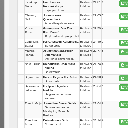
Karakorpi,
Havukorven
Heelwork
21.81
2
V
Maria
Ruudinkeksijä
to Music
Lapinporokoira
Fihlman,
Julsamorous
Heelwork
22.03
7
V
Nelli
Quarterback
to Music
Australianpaimenkoira
Kruus,
Greengrass Doc The
Heelwork
23.50
4
V
Roosa
First Dwarf
to Music
Englanninspringerspanieli
Lehtiniemi,
Kairankutsun Korpimetsä
Heelwork
24.46
3
V
Saara
Bordercollie
to Music
Maines,
Joulumaan Jääsuden
Heelwork
22.77
5
V
Hanna
Tuulentanssi
to Music
Valkoinenpaimenkoira
Närä, Riikka
Kajsaligans Underbara
Heelwork
21.74
8
V
Tending
to Music
Bordercollie
Rajala, Kia
Dream Begins The Artist
Heelwork
24.90
2
V
Bordercollie
to Music
Saariluoma,
Foolproof Mystery
Heelwork
25.64
1
V
Johanna
Maddie
to Music
Belgianpaimenkoira,
Tervueren
Tuomi, Marjo
Jotamillen Sweet Selah
Heelwork
21.64
9
V
Saksanpystykorva,
to Music
Mittelspitz, Musta Ja
Ruskea
Tuomisto,
Dobechester Gaia
Heelwork
22.14
6
V
Anne
Dobermanni
to Music