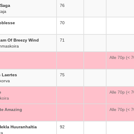
 Saga
76
_
aja
oblesse
70
_
eam Of Breezy Wind
71
_
mmaskoira
_
Alle 70p (< 
 Laertes
75
_
korva
e
_
Alle 70p (< 
koira
te Amazing
_
Alle 70p (< 
Hekla Huuranhaltia
92
_
ra