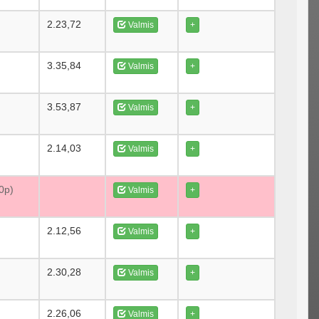
2.23,72
Valmis
+
3.35,84
Valmis
+
3.53,87
Valmis
+
2.14,03
Valmis
+
70p)
Valmis
+
2.12,56
Valmis
+
2.30,28
Valmis
+
2.26,06
Valmis
+