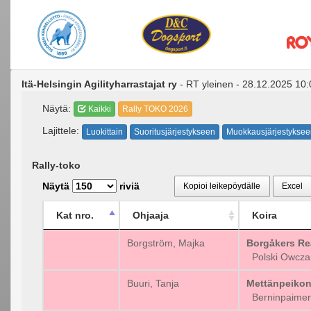
Itä-Helsingin Agilityharrastajat ry
- RT yleinen - 28.12.2025 10
Näytä:
Kaikki
Rally TOKO 2026
Lajittele:
Luokittain
Suoritusjärjestykseen
Muokkausjärjestyksee
Rally-toko
Näytä
riviä
Kopioi leikepöydälle
Excel
Kat nro.
Ohjaaja
Koira
Borgström, Majka
Borgåkers Re
Polski Owczar
Buuri, Tanja
Mettänpeikon
Berninpaimen