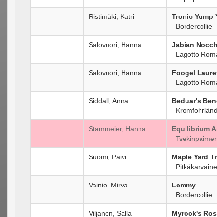
Ristimäki, Katri
Tronic Yump
Bordercollie
Salovuori, Hanna
Jabian Nocch
Lagotto Rom
Salovuori, Hanna
Foogel Laure
Lagotto Rom
Siddall, Anna
Beduar's Ben
Kromfohrländ
Stammeier, Hanna
Equilibrium 
Tsekinpaimen
Suomi, Päivi
Maple Yard Tr
Pitkäkarvaine
Vainio, Mirva
Lemmy
Bordercollie
Viljanen, Salla
Myrock's Ros