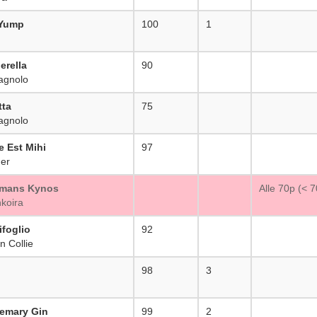
 Yump
100
1
erella
90
_
agnolo
tta
75
_
agnolo
e Est Mihi
97
_
er
Amans Kynos
_
Alle 70p (< 
koira
ifoglio
92
_
n Collie
98
3
emary Gin
99
2