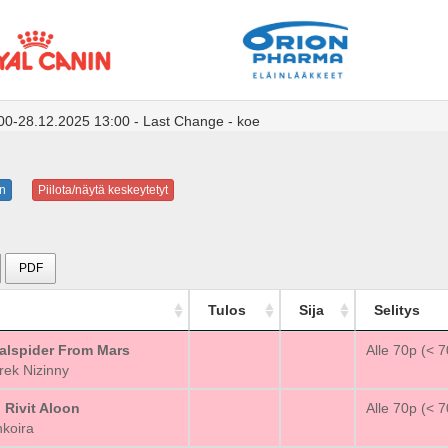
:00-28.12.2025 13:00 - Last Change - koe
n
Piilota/näytä keskeytetyt
PDF
Tulos
Sija
Selitys
alspider From Mars
_
Alle 70p (< 
ek Nizinny
 Rivit Aloon
_
Alle 70p (< 
koira