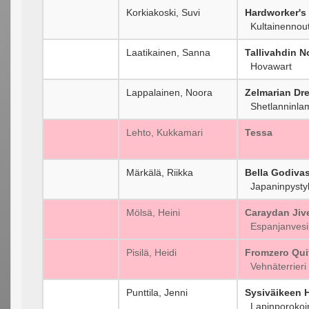
Korkiakoski, Suvi
Hardworker's
Kultainennout
Laatikainen, Sanna
Tallivahdin N
Hovawart
Lappalainen, Noora
Zelmarian Dr
Shetlanninla
Lehto, Kukkamari
Tessa
Märkälä, Riikka
Bella Godivas
Japaninpysty
Mölsä, Heini
Caraydan Jiv
Espanjanvesi
Pisilä, Heidi
Fromzero Qui
Vehnäterrieri
Punttila, Jenni
Sysiväikeen 
Lapinporokoi