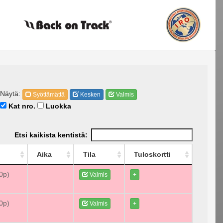
Näytä:
Syöttämättä
Kesken
Valmis
Kat nro.
Luokka
Etsi kaikista kentistä:
Aika
Tila
Tuloskortti
70p)
Valmis
+
70p)
Valmis
+