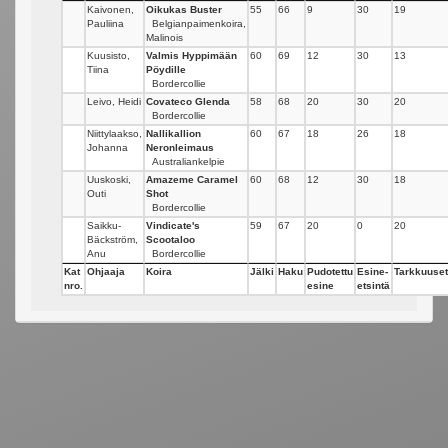
Kaivonen,
Oikukas Buster
55
66
9
30
19
Pauliina
Belgianpaimenkoira,
Malinois
Kuusisto,
Valmis Hyppimään
60
69
12
30
13
Tiina
Pöydille
Bordercollie
Leivo, Heidi
Covateco Glenda
58
68
20
30
20
Bordercollie
Niittylaakso,
Nallikallion
60
67
18
26
18
Johanna
Neronleimaus
Australiankelpie
Uuskoski,
Amazeme Caramel
60
68
12
30
18
Outi
Shot
Bordercollie
Saikku-
Vindicate's
59
67
20
0
20
Bäckström,
Scootaloo
Anu
Bordercollie
Kat
Ohjaaja
Koira
Jälki
Haku
Pudotettu
Esine-
Tarkkuuset
nro.
esine
etsintä