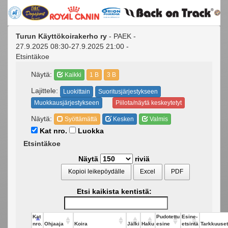
Turun Käyttökoirakerho ry
- PAEK -
27.9.2025 08:30-27.9.2025 21:00 -
Etsintäkoe
Näytä:
Kaikki
1 B
3 B
Lajittele:
Luokittain
Suoritusjärjestykseen
Muokkausjärjestykseen
Piilota/näytä keskeytetyt
Näytä:
Syöttämättä
Kesken
Valmis
Kat nro.
Luokka
Etsintäkoe
Näytä
riviä
Kopioi leikepöydälle
Excel
PDF
Etsi kaikista kentistä:
Kat
Pudotettu
Esine-
nro.
Ohjaaja
Koira
Jälki
Haku
esine
etsintä
Tarkkuuset