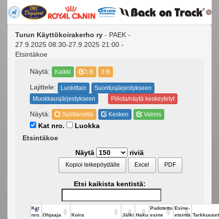
Turun Käyttökoirakerho ry
- PAEK -
27.9.2025 08:30-27.9.2025 21:00 -
Etsintäkoe
Näytä:
Kaikki
1 B
3 B
Lajittele:
Luokittain
Suoritusjärjestykseen
Muokkausjärjestykseen
Piilota/näytä keskeytetyt
Näytä:
Syöttämättä
Kesken
Valmis
Kat nro.
Luokka
Etsintäkoe
Näytä
riviä
Kopioi leikepöydälle
Excel
PDF
Etsi kaikista kentistä:
Kat
Pudotettu
Esine-
nro.
Ohjaaja
Koira
Jälki
Haku
esine
etsintä
Tarkkuuset