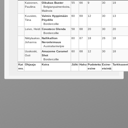
Kaivonen,
Oikukas Buster
55
66
9
30
19
Pauliina
Belgianpaimenkoira,
Malinois
Kuusisto,
Valmis Hyppimään
60
69
12
30
13
Tiina
Pöydille
Bordercollie
Leivo, Heidi
Covateco Glenda
58
68
20
30
20
Bordercollie
Niittylaakso,
Nallikallion
60
67
18
26
18
Johanna
Neronleimaus
Australiankelpie
Uuskoski,
Amazeme Caramel
60
68
12
30
18
Outi
Shot
Bordercollie
Kat
Ohjaaja
Koira
Jälki
Haku
Pudotettu
Esine-
Tarkkuuset
nro.
esine
etsintä