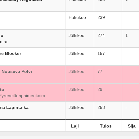
Hakukoe
239
-
go
Jälkikoe
274
1
oira
e Blocker
Jälkikoe
157
-
 Nouseva Polvi
Jälkikoe
77
to
Jälkikoe
29
Pyreneittenpaimenkoira
ma Lapintaika
Jälkikoe
258
-
Laji
Tulos
Sija