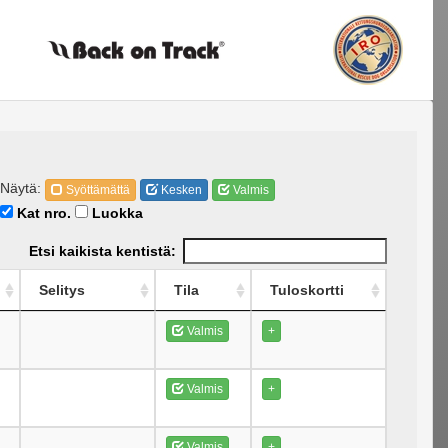
Näytä:
Syöttämättä
Kesken
Valmis
Kat nro.
Luokka
Etsi kaikista kentistä:
Selitys
Tila
Tuloskortti
Valmis
+
Valmis
+
Valmis
+