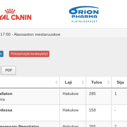
17:00 - Alaosaston mestaruuskoe
n
Piilota/näytä keskeytetyt
PDF
Laji
Tulos
Sija
allaton
Hakukoe
285
1
ira
Odessa
Hakukoe
158
-
ecessary Negotiator
Hakukoe
255
1