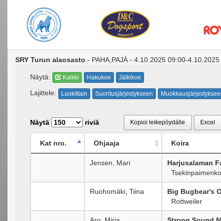
SRY Turun alaosasto
- PAHA,PAJÄ - 4.10.2025 09:00-4.10.2025 
Näytä:
Kaikki
Hakukoe
Jälkikoe
Lajittele:
Luokittain
Suoritusjärjestykseen
Muokkausjärjestyksee
Näytä
riviä
Kopioi leikepöydälle
Excel
Kat nro.
Ohjaaja
Koira
Jensen, Mari
Harjusalaman F
Tsekinpaimenko
Ruohomäki, Tiina
Big Bugbear's 
Rottweiler
Aro, Mirja
Strong Sound N