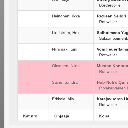
Bordercollie
Heinonen, Ilkka
Rexlean Seilori
Rottweiler
Lindström, Heidi
Solholmens Yu
Saksanpaimenk
Niinimäki, Sini
Vom Feuerflamm
Rottweiler
Oksanen, Niina
Mustan Konnun
Rottweiler
Saine, Sandra
Hob-Nob's Quin
Pitkäkarvainen 
Erkkola, Aila
Katajavuoren U
Rottweiler
Kat nro.
Ohjaaja
Koira