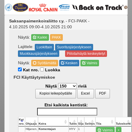
Saksanpaimenkoiraliitto r.y.
- FCI-PAKK -
4.10.2025 09:00-4.10.2025 21:00
Näytä:
Kaikki
PAKK
Lajittele:
Luokittain
Suoritusjärjestykseen
Muokkausjärjestykseen
Piilota/näytä keskeytetyt
Näytä:
Syöttämättä
Kesken
Valmis
Kat nro.
Luokka
FCI Käyttäytymiskoe
Näytä
riviä
Kopioi leikepöydälle
Excel
PDF
Etsi kaikista kentistä:
Kat
nro.
Ohjaaja
Koira
Tulos
Sija
Selitys
Tila
Tuloskortti
Hiljanen,
Komentajan
HYV
1
Valmis
+