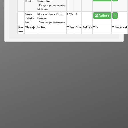
Carita
Cicciolina
Belgianpaimenkoira,
Malinois
Mäki-
Moorschloss Grim
HYV
1
Valmis
+
Latikka,
Reaper
Toni
Saksanpaimenkoira
Kat
Ohjaaja
Koira
Tulos
Sija
Selitys
Tila
Tuloskortti
nro.