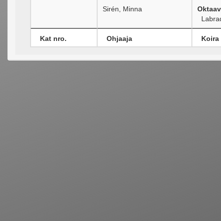
Sirén, Minna
Oktaav
Labrad
Kat nro.
Ohjaaja
Koira