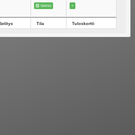
Valmis
+
Selitys
Tila
Tuloskortti