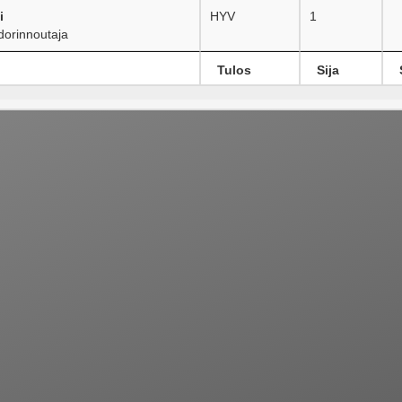
i
HYV
1
orinnoutaja
Tulos
Sija