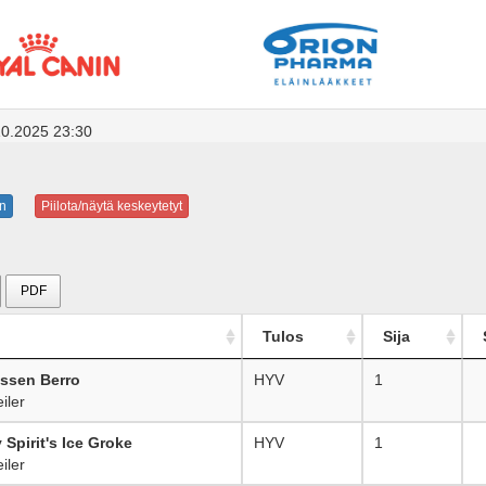
10.2025 23:30
n
Piilota/näytä keskeytetyt
PDF
Tulos
Sija
ssen Berro
HYV
1
iler
Spirit's Ice Groke
HYV
1
iler