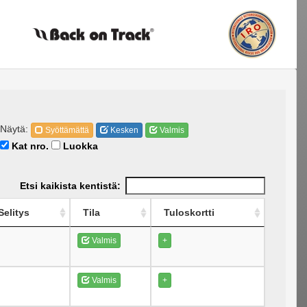
Näytä:
Syöttämättä
Kesken
Valmis
Kat nro.
Luokka
Etsi kaikista kentistä:
Selitys
Tila
Tuloskortti
Valmis
+
Valmis
+