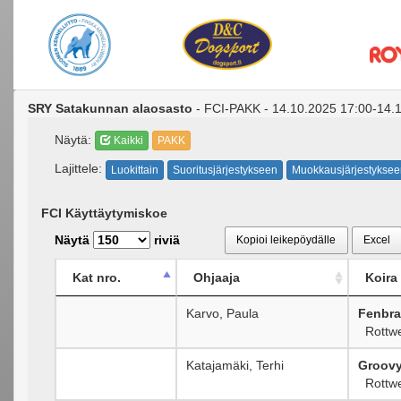
SRY Satakunnan alaosasto
- FCI-PAKK - 14.10.2025 17:00-14.
Näytä:
Kaikki
PAKK
Lajittele:
Luokittain
Suoritusjärjestykseen
Muokkausjärjestyksee
FCI Käyttäytymiskoe
Näytä
riviä
Kopioi leikepöydälle
Excel
Kat nro.
Ohjaaja
Koira
Karvo, Paula
Fenbra
Rottwe
Katajamäki, Terhi
Groovy 
Rottwe