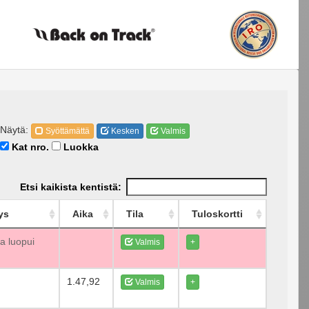
Näytä:
Syöttämättä
Kesken
Valmis
Kat nro.
Luokka
Etsi kaikista kentistä:
ys
Aika
Tila
Tuloskortti
a luopui
Valmis
+
1.47,92
Valmis
+