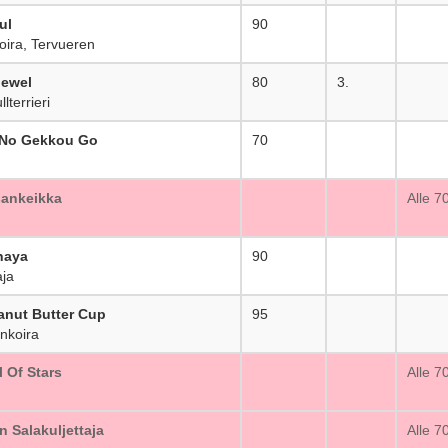
ul
90
_
ira, Tervueren
Jewel
80
3.
lterrieri
No Gekkou Go
70
_
ankeikka
_
Alle 7
haya
90
_
ja
anut Butter Cup
95
_
nkoira
 Of Stars
_
Alle 7
 Salakuljettaja
_
Alle 7