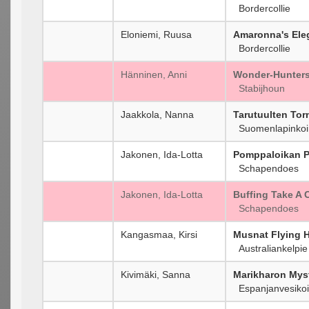
Bordercollie
Eloniemi, Ruusa
Amaronna's Ele
Bordercollie
Hänninen, Anni
Wonder-Hunters
Stabijhoun
Jaakkola, Nanna
Tarutuulten To
Suomenlapinkoi
Jakonen, Ida-Lotta
Pomppaloikan 
Schapendoes
Jakonen, Ida-Lotta
Buffing Take A
Schapendoes
Kangasmaa, Kirsi
Musnat Flying 
Australiankelpie
Kivimäki, Sanna
Marikharon Mys
Espanjanvesikoi