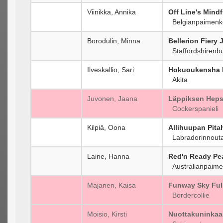
Viinikka, Annika
Off Line's Mindf
Belgianpaimenko
Borodulin, Minna
Bellerion Fiery 
Staffordshirenbul
Ilveskallio, Sari
Hokuoukensha 
Akita
Juvonen, Jaana
Läppiksen Heps
Cockerspanieli
Kilpiä, Oona
Allihuupan Pita
Labradorinnouta
Laine, Hanna
Red'n Ready Pe
Australianpaime
Majanen, Kaisa
Funway Sky Full
Bordercollie
Moisio, Kirsti
Nuottakuninkaan