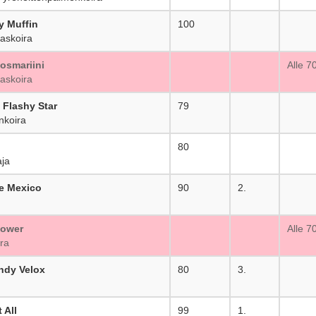
y Muffin
100
_
askoira
osmariini
_
Alle 7
askoira
 Flashy Star
79
_
nkoira
80
_
ja
ke Mexico
90
2.
power
_
Alle 7
ra
ndy Velox
80
3.
 All
99
1.