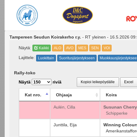
Tampereen Seudun Koirakerho r.y.
- RT yleinen - 16.5.2026 09
Näytä:
Kaikki
ALO
AVO
MES
SEN
VOI
Lajittele:
Luokittain
Suoritusjärjestykseen
Muokkausjärjestyksee
Rally-toko
Näytä
riviä
Kopioi leikepöydälle
Excel
Kat nro.
Ohjaaja
Koira
Aulén, Cilla
Susunan Cherry
Schipperke
Junttila, Eija
Winning Colour
Amerikanstafford