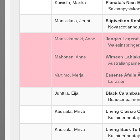
Koivisto, Marika
Pianata's Next 
Saksanpystykorva
Mansikkala, Jenni
Siipiveikon Kos
Novascotiannou
Mansikkamaki, Anne
Jangas Legend 
Walesinspringers
Mähönen, Anne
Wirneen Lahjaka
Australianpaime
Vartimo, Merja
Essente Äfelie 
Eurasier
Junttila, Eija
Black Carambas 
Beaucenpaimenk
Kausiala, Mirva
Living Classic 
Kultainennoutaj
Kausiala, Mirva
Living Back To 
Kultainennoutaj