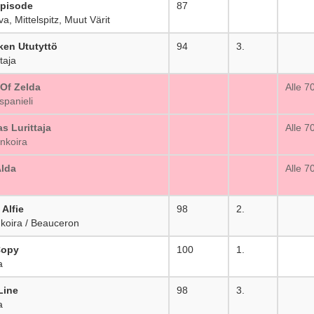
Episode
87
_
, Mittelspitz, Muut Värit
ken Ututyttö
94
3.
taja
Of Zelda
_
Alle 7
panieli
s Lurittaja
_
Alle 7
nkoira
Älda
_
Alle 7
Alfie
98
2.
oira / Beauceron
Copy
100
1.
a
Line
98
3.
a