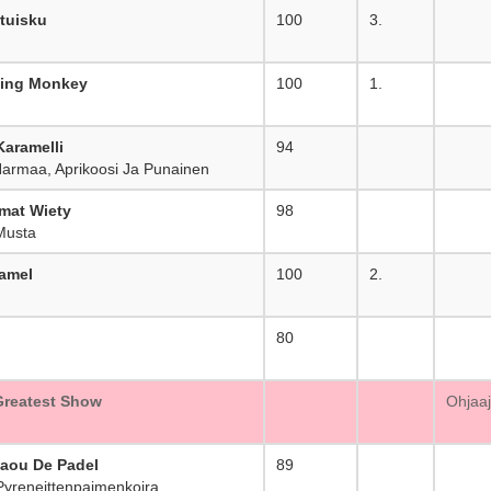
tuisku
100
3.
ying Monkey
100
1.
Karamelli
94
_
 Harmaa, Aprikoosi Ja Punainen
mat Wiety
98
_
Musta
ramel
100
2.
80
_
Greatest Show
_
Ohjaaj
taou De Padel
89
_
Pyreneittenpaimenkoira