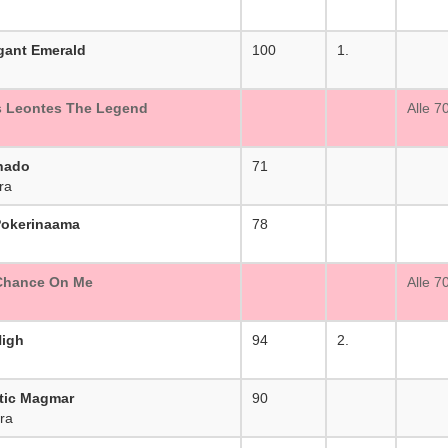
gant Emerald
100
1.
 Leontes The Legend
_
Alle 7
rnado
71
_
ra
Pokerinaama
78
_
 Chance On Me
_
Alle 7
High
94
2.
tic Magmar
90
_
ra