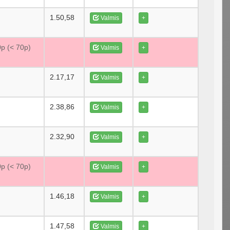
1.50,58
Valmis
+
0p (< 70p)
Valmis
+
2.17,17
Valmis
+
2.38,86
Valmis
+
2.32,90
Valmis
+
0p (< 70p)
Valmis
+
1.46,18
Valmis
+
1.47,58
Valmis
+