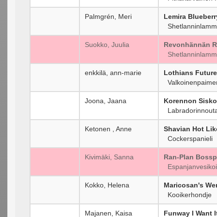
Palmgrén, Meri
Lemira Blueberr
Shetlanninlamm
Suokko, Juulia
Revonhännän R
Shetlanninlamm
enkkilä, ann-marie
Lothians Future
Valkoinenpaime
Joona, Jaana
Korennon Sisko
Labradorinnouta
Ketonen , Anne
Shavian Hot Li
Cockerspanieli
Kivimäki, Sanna
Ran-Plan Boss
Espanjanvesikoi
Kokko, Helena
Maricosan's We
Kooikerhondje
Majanen, Kaisa
Funway I Want It