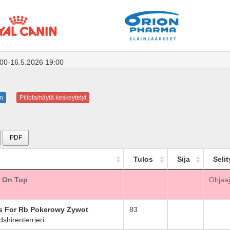
:00-16.5.2026 19:00
n
Piilota/näytä keskeytetyt
PDF
Tulos
Sija
Selit
 On Top
_
Ohjaaj
s For Rb Pokerowy Żywot
83
_
shirenterrieri