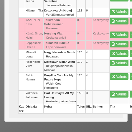
Jenna
Valentina
Jackrussellinterrieri
Hiljanen, Tiia
Druzkaya Uh Krutoj
112
6
Valmis
Venäjänmustaterrieri
JAATINEN,
Tallivahdin
0
Keskeytetty
Valmis
Katri
Schäferinnen
Hovawart
Kämäräinen,
Hossing Vita
0
Keskeytetty
Valmis
Heini
Cockerspanieli
Leppäkoski,
Taimiston Tulikko
0
Keskeytetty
Valmis
Helena
Lapinporokoira
Mässeli,
Nagy Narania's Damir
125
4
Valmis
Lotta
Hovawart
Rosenberg,
Morasaun Solar Wind
170
1
Valmis
Virva
Belgianpaimenkoira,
Malinois
Sahin,
Beryllos You Are My
125
4
Valmis
Nermin
Future Hope
Welsh Corgi
Pembroke
Valtonen,
Bad Hairday's All My
150
3
Valmis
Johanna
Loving
Australianpaimenkoira
Kat
Ohjaaja
Koira
Tulos
Sija
Selitys
Tila
T
nro.