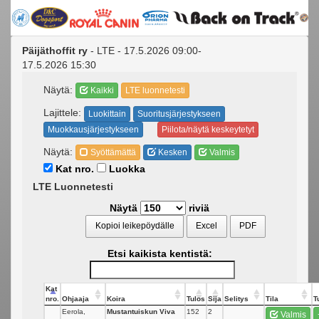
Päijäthoffit ry
- LTE - 17.5.2026 09:00-
17.5.2026 15:30
Näytä:
Kaikki
LTE luonnetesti
Lajittele:
Luokittain
Suoritusjärjestykseen
Muokkausjärjestykseen
Piilota/näytä keskeytetyt
Näytä:
Syöttämättä
Kesken
Valmis
Kat nro.
Luokka
LTE Luonnetesti
Näytä
riviä
Kopioi leikepöydälle
Excel
PDF
Etsi kaikista kentistä:
Kat
nro.
Ohjaaja
Koira
Tulos
Sija
Selitys
Tila
T
Eerola,
Mustantuiskun Viva
152
2
Valmis