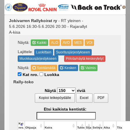
Jokivarren Rallykoirat ry
- RT yleinen -
5.6.2026 16:30-5.6.2026 20:30 - Rajarallyt
A-kisa
Näytä:
Kaikki
ALO
AVO
MES
VOI
Lajittele:
Luokittain
Suoritusjärjestykseen
Muokkausjärjestykseen
Piilota/näytä keskeytetyt
Näytä:
Syöttämättä
Kesken
Valmis
Kat nro.
Luokka
Rally-toko
Näytä
riviä
Kopioi leikepöydälle
Excel
PDF
Etsi kaikista kentistä:
Kat
nro.
Ohjaaja
Koira
Tulos
Sija
Selitys
Aika
Tila