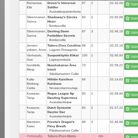
Rantamaa,
Drover's Universal
97
1
02.32,06
Valm
Ella
Soldier
Australianpaimenkoira
Silvennoinen,
Shadoway's Electra
93
2
02.00,68
Valm
Sanna
Heart
Bordercollie
Silvennoinen,
Dashing Dawn
87
3
02.46,16
Valm
Sanna
Forbidden Secrets
Bordercollie
Jensen-
Tubero D'oro Corallina
99
2
02.20,19
Valm
eriksen, Anne
Lagotto Romagnolo
Vanhatalo,
Suopunkitytön Kitkat
100
1
02.00,93
Valm
Outi
Lapinporokoira
Isonikkilä,
Nuuskakairan Äree
73
_
02.58,22
Valm
Merja
Irmeli
Sileäkarvainen Collie
Kalla-
Hillitön Kaislikon
84
_
03.14,63
Valm
Bimberg,
Kuiskaus
Carita
Novascotiannoutaja
Kostamo,
Rogue League Np
95
1
02.08,94
Valm
Tanja
Dazzling Supernova
Australiankelpie
Kostamo,
Dutch Dynamite
93
2
01.57,22
Valm
Tanja
Dazzler Daz
Australiankelpie
Nieminen,
Fresita's Dragon's
89
3
02.46,88
Valm
Kaisu
Fiery Breath
Pitkäkarvainen Collie
Polttokallio,
Tubero D'oro Mimla
_
Alle
Valm