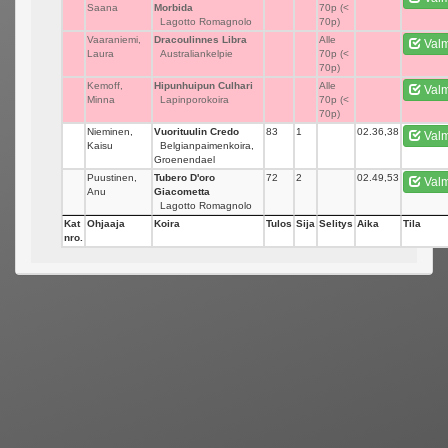
Saana
Morbida
70p (<
Lagotto Romagnolo
70p)
Vaaraniemi,
Dracoulinnes Libra
_
Alle
Valm
Laura
Australiankelpie
70p (<
70p)
Kemoff,
Hipunhuipun Culhari
_
Alle
Valm
Minna
Lapinporokoira
70p (<
70p)
Nieminen,
Vuorituulin Credo
83
1
02.36,38
Valm
Kaisu
Belgianpaimenkoira,
Groenendael
Puustinen,
Tubero D'oro
72
2
02.49,53
Valm
Anu
Giacometta
Lagotto Romagnolo
Kat
Ohjaaja
Koira
Tulos
Sija
Selitys
Aika
Tila
nro.