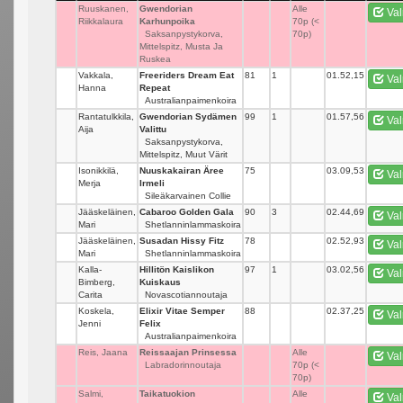
Ruuskanen,
Gwendorian
_
Alle
Val
Riikkalaura
Karhunpoika
70p (<
Saksanpystykorva,
70p)
Mittelspitz, Musta Ja
Ruskea
Vakkala,
Freeriders Dream Eat
81
1
01.52,15
Val
Hanna
Repeat
Australianpaimenkoira
Rantatulkkila,
Gwendorian Sydämen
99
1
01.57,56
Val
Aija
Valittu
Saksanpystykorva,
Mittelspitz, Muut Värit
Isonikkilä,
Nuuskakairan Äree
75
_
03.09,53
Val
Merja
Irmeli
Sileäkarvainen Collie
Jääskeläinen,
Cabaroo Golden Gala
90
3
02.44,69
Val
Mari
Shetlanninlammaskoira
Jääskeläinen,
Susadan Hissy Fitz
78
_
02.52,93
Val
Mari
Shetlanninlammaskoira
Kalla-
Hillitön Kaislikon
97
1
03.02,56
Val
Bimberg,
Kuiskaus
Carita
Novascotiannoutaja
Koskela,
Elixir Vitae Semper
88
_
02.37,25
Val
Jenni
Felix
Australianpaimenkoira
Reis, Jaana
Reissaajan Prinsessa
_
Alle
Val
Labradorinnoutaja
70p (<
70p)
Salmi,
Taikatuokion
_
Alle
Val