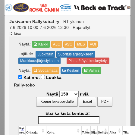
Jokivarren Rallykoirat ry
- RT yleinen -
7.6.2026 10:00-7.6.2026 13:30 - Rajarallyt
D-kisa
Näytä:
Kaikki
ALO
AVO
MES
VOI
Lajittele:
Luokittain
Suoritusjärjestykseen
Muokkausjärjestykseen
Piilota/näytä keskeytetyt
Näytä:
Syöttämättä
Kesken
Valmis
Kat nro.
Luokka
Rally-toko
Näytä
riviä
Kopioi leikepöydälle
Excel
PDF
Etsi kaikista kentistä:
Kat
nro.
Ohjaaja
Koira
Tulos
Sija
Selitys
Aika
Tila