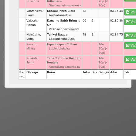
Susanna
Rillumarei
70p (<
Shetlanninlammaskoira
70p)
Vaaraniemi,
Dracoulinnes Libra
78
_
03.25,44
Val
Laura
Australiankelpie
Vakkala,
Dancing Spirit Bring It
96
2
02.36,38
Val
Hanna
On
Valkoinenpaimenkoira
Heinäaho,
Terikei Naava
78
1
02.34,75
Val
Lotta
Labradorinnoutaja
Kemoff,
Hipunhuipun Culhari
_
Alle
Val
Minna
Lapinporokoira
70p (<
70p)
Koskela,
Time To Shine Unicorn
_
Alle
Val
Jenni
Hunters
70p (<
Australianpaimenkoira
70p)
Kat
Ohjaaja
Koira
Tulos
Sija
Selitys
Aika
Tila
nro.