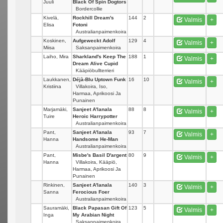
Juuli
Black Of Spin Dogtors
Bordercollie
Kivelä,
Rockhill Dream's
144
2
Valmis
+
Elisa
Fotoni
Australianpaimenkoira
Koskinen,
Aufgeweckt Adolf
129
4
Valmis
+
Miisa
Saksanpaimenkoira
Laiho, Mira
Sharkland's Keep The
188
1
Valmis
+
Dream Alive Cupid
Kääpiöbullterrieri
Laukkanen,
Déjà-Blu Uptown Funk
16
10
Valmis
+
Kristiina
Villakoira, Iso,
Harmaa, Aprikoosi Ja
Punainen
Marjamäki,
Sanjeet A'lanala
88
8
Valmis
+
Tuire
Heroic Harrypotter
Australianpaimenkoira
Pant,
Sanjeet A'lanala
93
7
Valmis
+
Hanna
Handsome He-Man
Australianpaimenkoira
Pant,
Misbe's Basil D'argent
80
9
Valmis
+
Hanna
Villakoira, Kääpiö,
Harmaa, Aprikoosi Ja
Punainen
Rinkinen,
Sanjeet A'lanala
140
3
Valmis
+
Sanna
Ferocious Foer
Australianpaimenkoira
Sauramäki,
Black Papasan Gift Of
123
5
Valmis
+
Inga
My Arabian Night
Saksanpaimenkoira