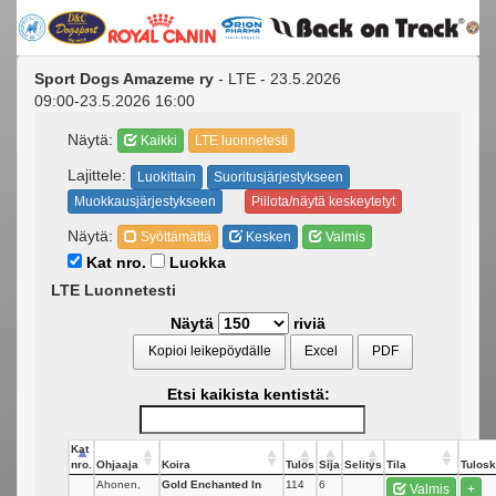
Sport Dogs Amazeme ry
- LTE - 23.5.2026
09:00-23.5.2026 16:00
Näytä:
Kaikki
LTE luonnetesti
Lajittele:
Luokittain
Suoritusjärjestykseen
Muokkausjärjestykseen
Piilota/näytä keskeytetyt
Näytä:
Syöttämättä
Kesken
Valmis
Kat nro.
Luokka
LTE Luonnetesti
Näytä
riviä
Kopioi leikepöydälle
Excel
PDF
Etsi kaikista kentistä:
Kat
nro.
Ohjaaja
Koira
Tulos
Sija
Selitys
Tila
Tulosk
Ahonen,
Gold Enchanted In
114
6
Valmis
+