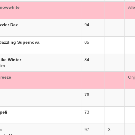
Snowwhite
_
All
zzler Daz
94
_
azzling Supernova
85
_
ike Winter
84
_
ira
reeze
_
Ohj
a
76
_
peli
73
_
o
97
3