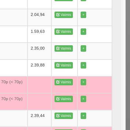
2.04,94
Valmis
+
1.59,63
Valmis
+
2.35,00
Valmis
+
2.39,88
Valmis
+
e 70p (< 70p)
Valmis
+
e 70p (< 70p)
Valmis
+
2.39,44
Valmis
+