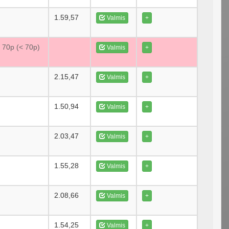
1.59,57
Valmis
+
e 70p (< 70p)
Valmis
+
2.15,47
Valmis
+
1.50,94
Valmis
+
2.03,47
Valmis
+
1.55,28
Valmis
+
2.08,66
Valmis
+
1.54,25
Valmis
+