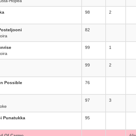
usta-Hopea
ka
98
2
osteljooni
82
_
oira
nrise
99
1
oira
99
2
n Possible
76
_
97
3
oke
i Punatukka
95
_
d Of Carmo
_
All