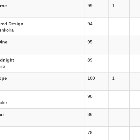
rne
99
1
ired Design
94
_
nkoira
Dine
95
_
a
idnight
89
_
ira
ope
100
1
90
_
oke
ri
86
_
78
_