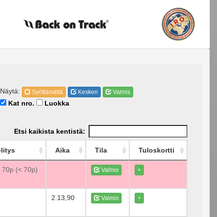
Näytä:
Syöttämättä
Kesken
Valmis
Kat nro.
Luokka
Etsi kaikista kentistä:
litys
Aika
Tila
Tuloskortti
e 70p (< 70p)
Valmis
+
2.13,90
Valmis
+