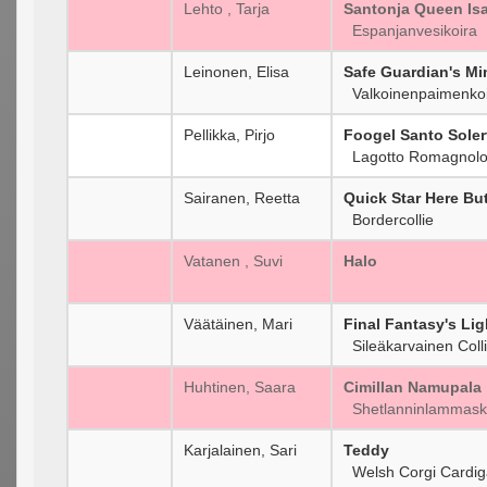
Lehto , Tarja
Santonja Queen Is
Espanjanvesikoira
Leinonen, Elisa
Safe Guardian's Mi
Valkoinenpaimenko
Pellikka, Pirjo
Foogel Santo Soler
Lagotto Romagnol
Sairanen, Reetta
Quick Star Here Bu
Bordercollie
Vatanen , Suvi
Halo
Väätäinen, Mari
Final Fantasy's Lig
Sileäkarvainen Coll
Huhtinen, Saara
Cimillan Namupala
Shetlanninlammask
Karjalainen, Sari
Teddy
Welsh Corgi Cardi