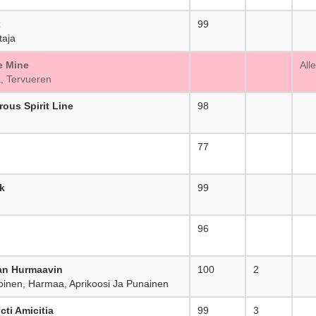
x
99
_
taja
e Mine
_
All
, Tervueren
ous Spirit Line
98
_
77
_
k
99
_
96
_
an Hurmaavin
100
2
koinen, Harmaa, Aprikoosi Ja Punainen
ti Amicitia
99
3