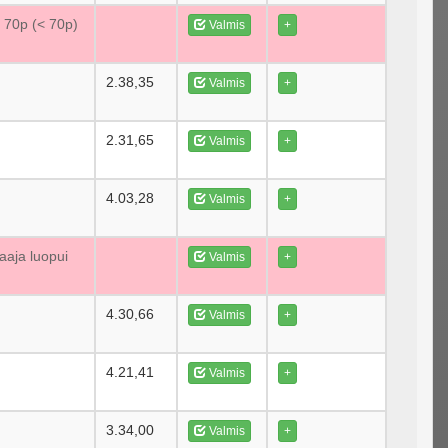
e 70p (< 70p)
Valmis
+
2.38,35
Valmis
+
2.31,65
Valmis
+
4.03,28
Valmis
+
aaja luopui
Valmis
+
4.30,66
Valmis
+
4.21,41
Valmis
+
3.34,00
Valmis
+