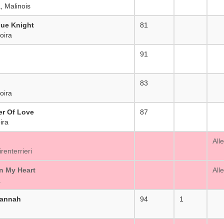
 Malinois
lue Knight
81
_
oira
91
_
83
_
oira
r Of Love
87
_
ira
_
All
enterrieri
n My Heart
_
All
a
vannah
94
1