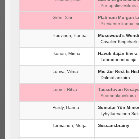
Portugalinvesikoira
Grén, Sini
Platinum Morgan L
Pieniamerikanpaime
Huovinen, Hanna
Mosswood's Wend
Cavalier Kingcharles
Ikonen, Minna
Havukiitäjän Elvira
Labradorinnoutaja
Lohva, Vilma
Mis-Zer Rest Is His
Dalmatiankoira
Luomi, Ritva
Tassutuvan Kesäy
Suomenlapinkoira
Purdy, Hanna
Sumutar Yön Mimo
Lyhytkarvainen Sak
Torniainen, Merja
Sessansbrainy