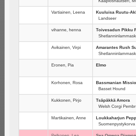
Kääpiösnautseri, M
Vartiainen, Leena
Kuuluisa Ruutu-Ak
Landseer
vihanne, henna
Toivesadun Pikku P
Shetlanninlammask
Avikainen, Virpi
Amarantes Rush Su
Shetlanninlammask
Eronen, Pia
Elmo
Korhonen, Rosa
Bassmanian Missio
Basset Hound
Kukkonen, Pirjo
Tsäpäkkä Amora
Welsh Corgi Pembr
Martikainen, Anne
Loukkaharjun Pepp
Suomenpystykorva
Pelkonen, Lea
Sea Omega Diamon