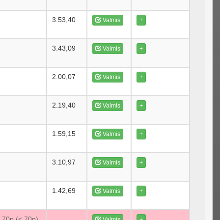
3.53,40
Valmis
+
3.43,09
Valmis
+
2.00,07
Valmis
+
2.19,40
Valmis
+
1.59,15
Valmis
+
3.10,97
Valmis
+
1.42,69
Valmis
+
e 70p (< 70p)
Valmis
+