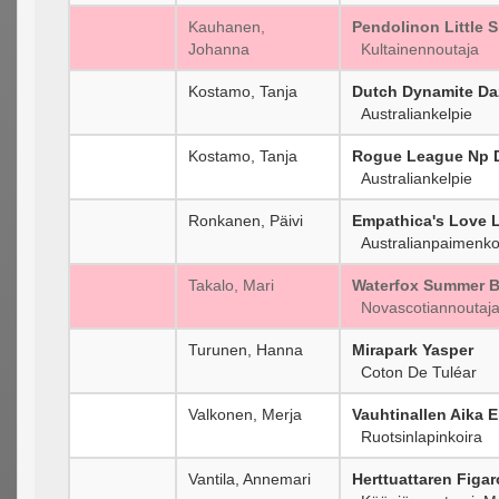
Kauhanen,
Pendolinon Little 
Johanna
Kultainennoutaja
Kostamo, Tanja
Dutch Dynamite Da
Australiankelpie
Kostamo, Tanja
Rogue League Np D
Australiankelpie
Ronkanen, Päivi
Empathica's Love L
Australianpaimenko
Takalo, Mari
Waterfox Summer B
Novascotiannoutaj
Turunen, Hanna
Mirapark Yasper
Coton De Tuléar
Valkonen, Merja
Vauhtinallen Aika E
Ruotsinlapinkoira
Vantila, Annemari
Herttuattaren Figar