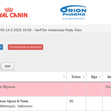
:00-14.5.2026 18:00 - VarPSin helatorstai Rally-Toko
n
Piilota/näytä keskeytetyt
PDF
Tulos
Sija
Se
an Bryana
_
All
Once Upon A Time
86
_
ttelspitz, Valkoinen