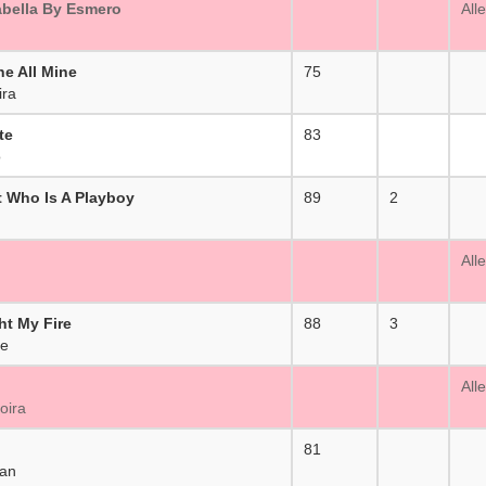
abella By Esmero
_
All
ne All Mine
75
_
ira
te
83
_
o
t Who Is A Playboy
89
2
_
All
ht My Fire
88
3
ie
_
All
oira
81
_
gan