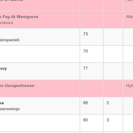
e Fay At Westgrove
_
All
nkoira
i
73
_
inspanieli
70
_
tory
77
_
ön Usvaperhonen
_
Hyl
sa
88
2
sanseisoja
80
3