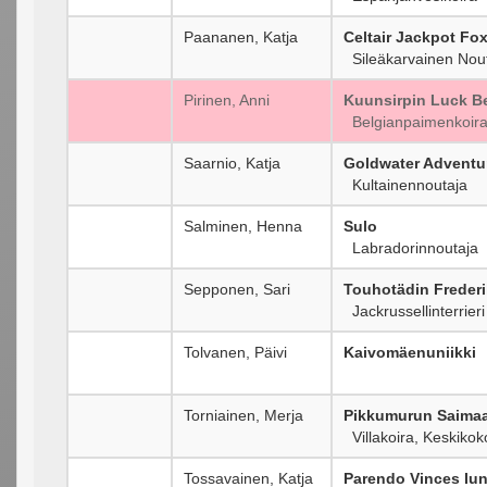
Paananen, Katja
Celtair Jackpot Fo
Sileäkarvainen Nou
Pirinen, Anni
Kuunsirpin Luck B
Belgianpaimenkoira
Saarnio, Katja
Goldwater Adventur
Kultainennoutaja
Salminen, Henna
Sulo
Labradorinnoutaja
Sepponen, Sari
Touhotädin Frederi
Jackrussellinterrieri
Tolvanen, Päivi
Kaivomäenuniikki
Torniainen, Merja
Pikkumurun Saima
Villakoira, Keskiko
Tossavainen, Katja
Parendo Vinces Iunc