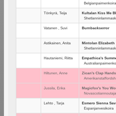
Belgianpaimenkoira,
Tönkyrä, Teija
Kultalan Kiss Me B
Shetlanninlammask
Vatanen , Suvi
Burnbackserror
Astikainen, Anita
Mintolan Elizabeth
Shetlanninlammask
Hautaniemi, Riitta
Empathica's Summe
Australianpaimenko
Hiltunen, Anne
Zican's Clap Hands
Amerikanstaffordshir
Jussila, Erika
Magicfox's You Wo
Novascotiannoutaj
Lehto , Tarja
Esmero Sienna Sa
Espanjanvesikoira