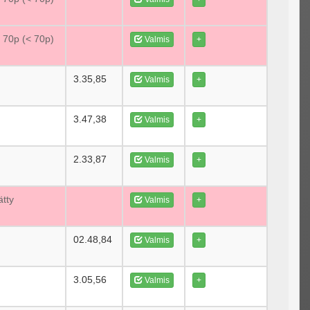
e 70p (< 70p)
Valmis
+
3.35,85
Valmis
+
3.47,38
Valmis
+
2.33,87
Valmis
+
ätty
Valmis
+
02.48,84
Valmis
+
3.05,56
Valmis
+