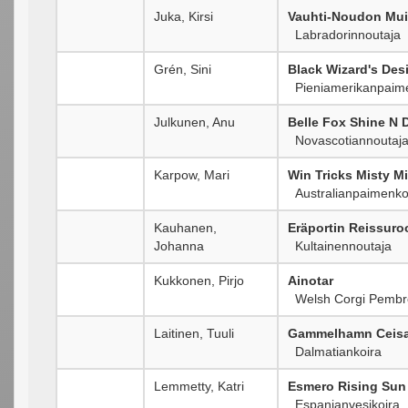
Juka, Kirsi
Vauhti-Noudon Mui
Labradorinnoutaja
Grén, Sini
Black Wizard's Des
Pieniamerikanpaime
Julkunen, Anu
Belle Fox Shine N 
Novascotiannoutaj
Karpow, Mari
Win Tricks Misty M
Australianpaimenko
Kauhanen,
Eräportin Reissuro
Johanna
Kultainennoutaja
Kukkonen, Pirjo
Ainotar
Welsh Corgi Pembr
Laitinen, Tuuli
Gammelhamn Ceisa
Dalmatiankoira
Lemmetty, Katri
Esmero Rising Sun
Espanjanvesikoira