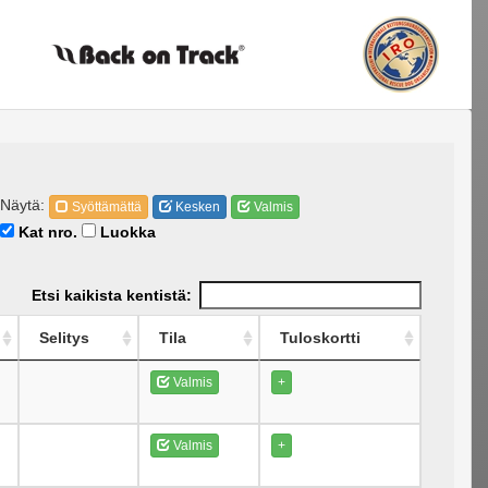
Näytä:
Syöttämättä
Kesken
Valmis
Kat nro.
Luokka
Etsi kaikista kentistä:
Selitys
Tila
Tuloskortti
Valmis
+
Valmis
+