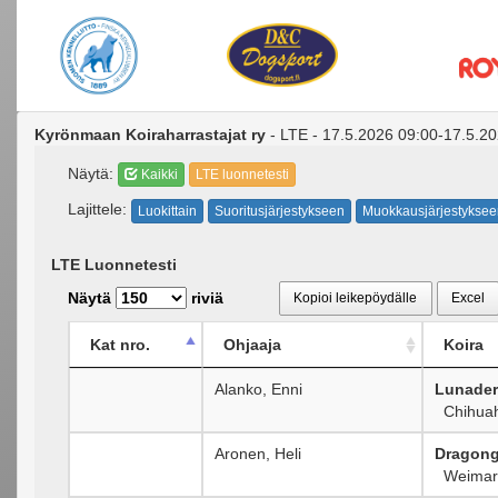
Kyrönmaan Koiraharrastajat ry
- LTE - 17.5.2026 09:00-17.5.20
Näytä:
Kaikki
LTE luonnetesti
Lajittele:
Luokittain
Suoritusjärjestykseen
Muokkausjärjestyksee
LTE Luonnetesti
Näytä
riviä
Kopioi leikepöydälle
Excel
Kat nro.
Ohjaaja
Koira
Alanko, Enni
Lunader
Chihuahu
Aronen, Heli
Dragong
Weimarin