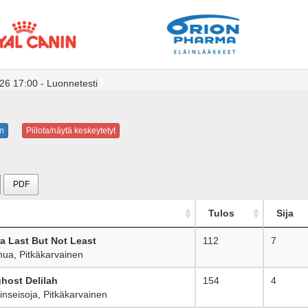
26 17:00 - Luonnetesti
n
Piilota/näytä keskeytetyt
PDF
Tulos
Sija
a Last But Not Least
112
7
a, Pitkäkarvainen
host Delilah
154
4
seisoja, Pitkäkarvainen