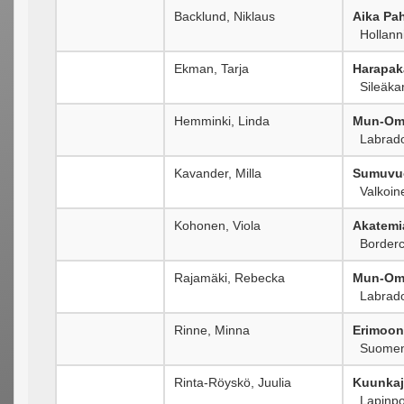
Backlund, Niklaus
Aika Pah
Hollanni
Ekman, Tarja
Harapak
Sileäkar
Hemminki, Linda
Mun-Oma
Labrado
Kavander, Milla
Sumuvuo
Valkoin
Kohonen, Viola
Akatemi
Borderco
Rajamäki, Rebecka
Mun-Oma
Labrado
Rinne, Minna
Erimoon
Suomenl
Rinta-Röyskö, Juulia
Kuunkaj
Lapinpo