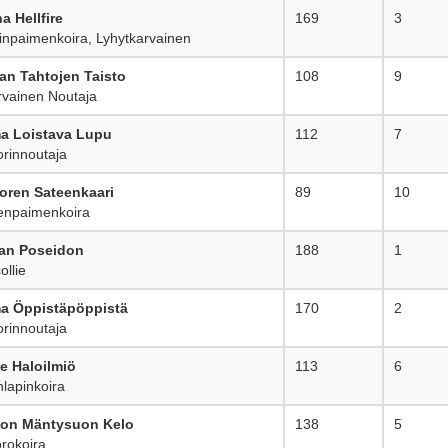
a Hellfire
169
3
npaimenkoira, Lyhytkarvainen
an Tahtojen Taisto
108
9
vainen Noutaja
 Loistava Lupu
112
7
rinnoutaja
ren Sateenkaari
89
10
enpaimenkoira
an Poseidon
188
1
llie
 Öppistäpöppistä
170
2
rinnoutaja
e Haloilmiö
113
6
apinkoira
on Mäntysuon Kelo
138
5
rokoira