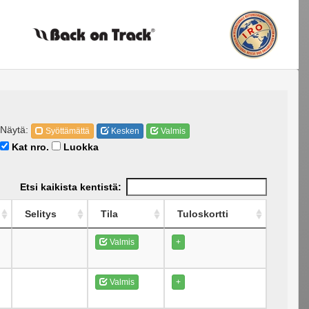
Näytä:
Syöttämättä
Kesken
Valmis
Kat nro.
Luokka
Etsi kaikista kentistä:
Selitys
Tila
Tuloskortti
Valmis
+
Valmis
+