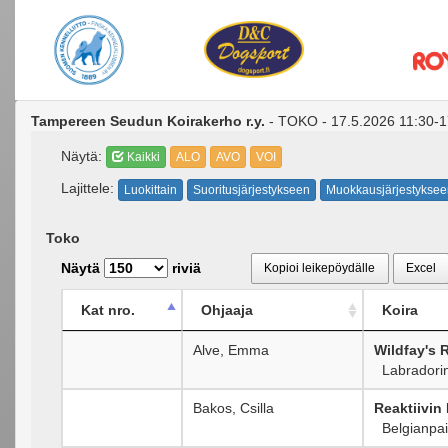
Tampereen Seudun Koirakerho r.y.
- TOKO - 17.5.2026 11:30-17.
Näytä:
Kaikki
ALO
AVO
VOI
Lajittele:
Luokittain
Suoritusjärjestykseen
Muokkausjärjestyksee
Toko
Näytä
riviä
Kopioi leikepöydälle
Excel
Kat nro.
Ohjaaja
Koira
Alve, Emma
Wildfay's
Labradorin
Bakos, Csilla
Reaktiivin 
Belgianpai