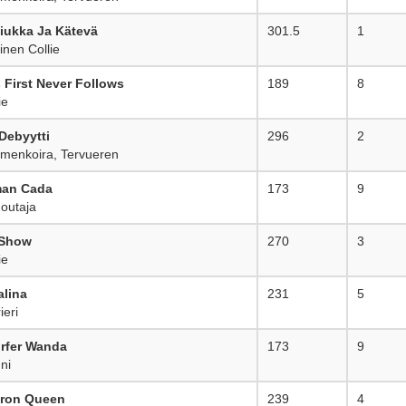
iukka Ja Kätevä
301.5
1
nen Collie
s First Never Follows
189
8
ie
 Debyytti
296
2
menkoira, Tervueren
man Cada
173
9
outaja
 Show
270
3
ie
alina
231
5
ieri
rfer Wanda
173
9
ni
 Iron Queen
239
4