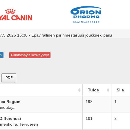
5.2026 16:30 - Epävirallinen piirinmestaruus joukkuekilpailu
n
Piilota/näytä keskeytetyt
PDF
Tulos
Sija
 Rex Regum
198
1
noutaja
Differenssi
191
2
menkoira, Tervueren