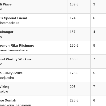
Mi Piace
189.5
3
ie
e's Special Friend
174
6
nlammaskoira
eiranger
187
4
ie
uonon Riku Riisimuro
150.5
8
anninlammaskoira
und Worthy Workman
165.5
7
ie
's Lucky Strike
178.5
5
arjakoira
Viking
205
7
kelpie
se Xoniah
225.5
6
menkoira, Tervueren