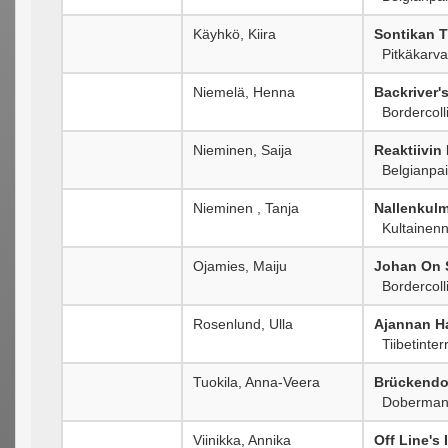
Käyhkö, Kiira
Sontikan T
Pitkäkarvai
Niemelä, Henna
Backriver'
Bordercoll
Nieminen, Saija
Reaktiivin
Belgianpai
Nieminen , Tanja
Nallenkul
Kultainenn
Ojamies, Maiju
Johan On
Bordercoll
Rosenlund, Ulla
Ajannan H
Tiibetinterr
Tuokila, Anna-Veera
Brückendo
Doberman
Viinikka, Annika
Off Line's