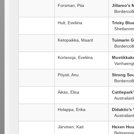
Forsman, Piia
Jillaroo's 
Bordercoll
Hult, Eveliina
Tricky Blu
Shetlanni
Ketopaikka, Maarit
Tuimarin G
Bordercoll
Kortesoja, Eveliina
Mustikkak
Vanhaengl
Pöysti, Anu
Strong So
Bordercoll
Äikäs, Elisa
Cattlepark
Australiank
Holappa, Erika
Didaktic's 
Australian
Järvinen, Kati
Hexen Hou
Belgianpai