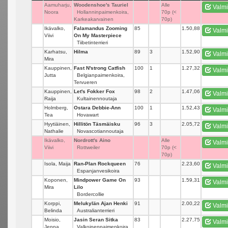
Aamuharju,
Woodenshoe's Tauriel
_
Alle
Valmi
Noora
Hollanninpaimenkoira,
70p (<
Karkeakarvainen
70p)
Ikävalko,
Falamandus Zooming
85
_
1.50,88
Valmi
Viivi
On My Masterpiece
Tiibetinterrieri
Karhatsu,
Hilma
89
3
1.52,90
Valmi
Mira
Kauppinen,
Fast N'strong Catfish
100
1
1.27,32
Valmi
Jutta
Belgianpaimenkoira,
Tervueren
Kauppinen,
Let's Fokker Fox
98
2
1.47,06
Valmi
Raija
Kultainennoutaja
Holmberg,
Ostara Debbie-Ann
100
1
1.52,43
Valmi
Tea
Hovawart
Hyytiäinen,
Hillitön Täsmäisku
96
3
2.05,72
Valmi
Nathalie
Novascotiannoutaja
Ikävalko,
Nordrott's Aino
_
Alle
Valmi
Viivi
Rottweiler
70p (<
70p)
Isola, Maija
Ran-Plan Rockqueen
76
_
2.23,60
Valmi
Espanjanvesikoira
Koponen,
Mindpower Game On
93
_
1.59,31
Valmi
Mira
Lilo
Bordercollie
Korppi,
Melukylän Ajan Henki
91
_
2.00,22
Valmi
Belinda
Australianterrieri
Moisio,
Jasin Seran Sitka
83
_
2.27,75
Valmi
Jenna
Valkoinenpaimenkoira