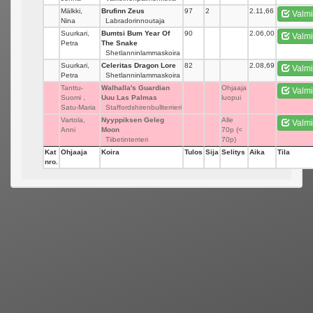
Mälkki,
Brufinn Zeus
97
2
2.11,66
Valmi
Nina
Labradorinnoutaja
Suurkari,
Bumtsi Bum Year Of
90
_
2.06,00
Valmi
Petra
The Snake
Shetlanninlammaskoira
Suurkari,
Celeritas Dragon Lore
82
_
2.08,69
Valmi
Petra
Shetlanninlammaskoira
Tanttu-
Walhalla's Guardian
_
Ohjaaja
Valmi
Suomi ,
Uuu Las Palmas
luopui
Satu-Maria
Staffordshirenbullterrieri
Vartola,
Nyyppiksen Geleg
_
Alle
Valmi
Anni
Moon
70p (<
Tiibetinterrieri
70p)
Kat
Ohjaaja
Koira
Tulos
Sija
Selitys
Aika
Tila
nro.