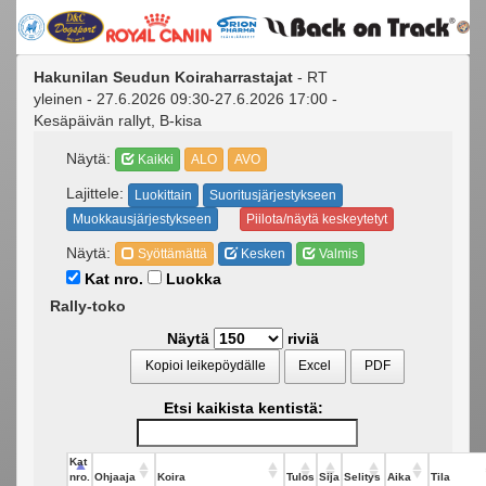
Hakunilan Seudun Koiraharrastajat
- RT
yleinen - 27.6.2026 09:30-27.6.2026 17:00 -
Kesäpäivän rallyt, B-kisa
Näytä:
Kaikki
ALO
AVO
Lajittele:
Luokittain
Suoritusjärjestykseen
Muokkausjärjestykseen
Piilota/näytä keskeytetyt
Näytä:
Syöttämättä
Kesken
Valmis
Kat nro.
Luokka
Rally-toko
Näytä
riviä
Kopioi leikepöydälle
Excel
PDF
Etsi kaikista kentistä:
Kat
nro.
Ohjaaja
Koira
Tulos
Sija
Selitys
Aika
Tila