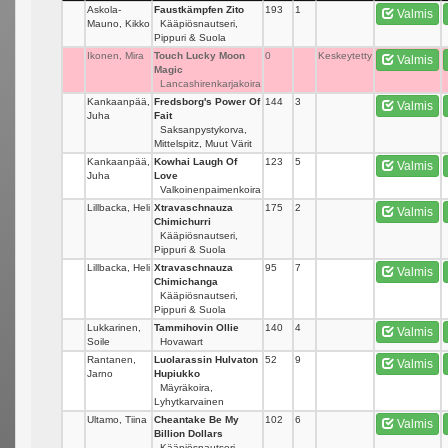
Askola-
Faustkämpfen Zito
193
1
Valmis
Mauno, Kikko
Kääpiösnautseri,
Pippuri & Suola
Ikonen, Mira
Touch Lucky Moon
0
Keskeytetty
Valmis
Magic
Lancashirenkarjakoira
Kankaanpää,
Fredsborg's Power Of
144
3
Valmis
Juha
Fait
Saksanpystykorva,
Mittelspitz, Muut Värit
Kankaanpää,
Kowhai Laugh Of
123
5
Valmis
Juha
Love
Valkoinenpaimenkoira
Lillbacka, Heli
Xtravaschnauza
175
2
Valmis
Chimichurri
Kääpiösnautseri,
Pippuri & Suola
Lillbacka, Heli
Xtravaschnauza
95
7
Valmis
Chimichanga
Kääpiösnautseri,
Pippuri & Suola
Lukkarinen,
Tammihovin Ollie
140
4
Valmis
Soile
Hovawart
Rantanen,
Luolarassin Hulvaton
52
9
Valmis
Jarno
Hupiukko
Mäyräkoira,
Lyhytkarvainen
Ultamo, Tiina
Cheantake Be My
102
6
Valmis
Billion Dollars
Kääpiösnautseri,