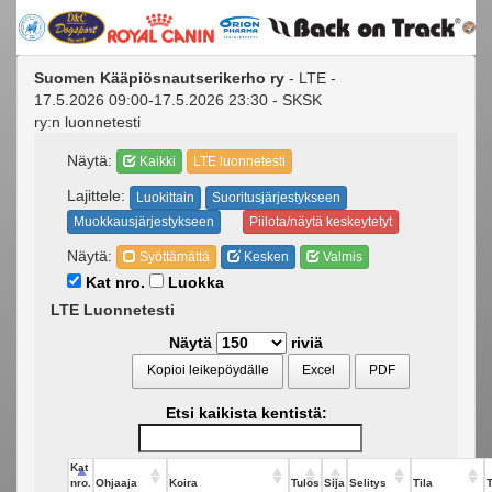
Suomen Kääpiösnautserikerho ry
- LTE -
17.5.2026 09:00-17.5.2026 23:30 - SKSK
ry:n luonnetesti
Näytä:
Kaikki
LTE luonnetesti
Lajittele:
Luokittain
Suoritusjärjestykseen
Muokkausjärjestykseen
Piilota/näytä keskeytetyt
Näytä:
Syöttämättä
Kesken
Valmis
Kat nro.
Luokka
LTE Luonnetesti
Näytä
riviä
Kopioi leikepöydälle
Excel
PDF
Etsi kaikista kentistä:
Kat
nro.
Ohjaaja
Koira
Tulos
Sija
Selitys
Tila
T