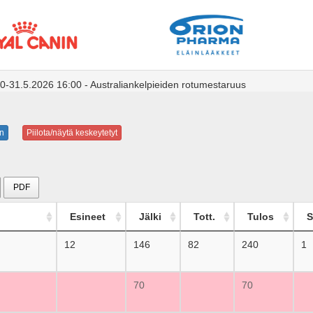
0-31.5.2026 16:00 - Australiankelpieiden rotumestaruus
n
Piilota/näytä keskeytetyt
PDF
Esineet
Jälki
Tott.
Tulos
S
12
146
82
240
1
70
70