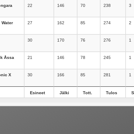
ongara
22
146
70
238
3
 Water
27
162
85
274
2
30
170
76
276
1
ck Åssa
21
146
78
245
1
onic X
30
166
85
281
1
Esineet
Jälki
Tott.
Tulos
S