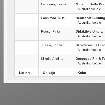
Laihonen, Leena
Mimorin Daffy Do
Australiankelpie
Pannimaa, Milla
Beoffbeat Burning
Australiankelpie
Rousu, Pirita
Didaktic's Umbra
Australiankelpie
Jussila, Jonna
Skovfarmen's Bla
Australiankelpie
Kiikala, Anniina
Deepeyes Pin & T
Australiankelpie
Kat nro.
Ohjaaja
Koira