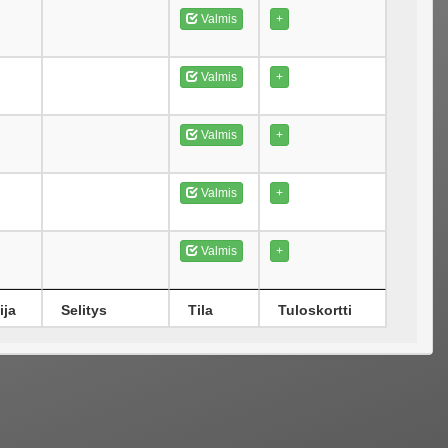
Valmis
+
Valmis
+
Valmis
+
Valmis
+
Valmis
+
ija
Selitys
Tila
Tuloskortti