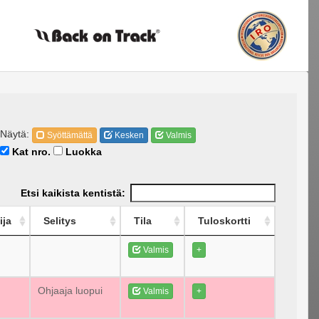
Näytä:
Syöttämättä
Kesken
Valmis
Kat nro.
Luokka
Etsi kaikista kentistä:
ija
Selitys
Tila
Tuloskortti
Valmis
+
Ohjaaja luopui
Valmis
+