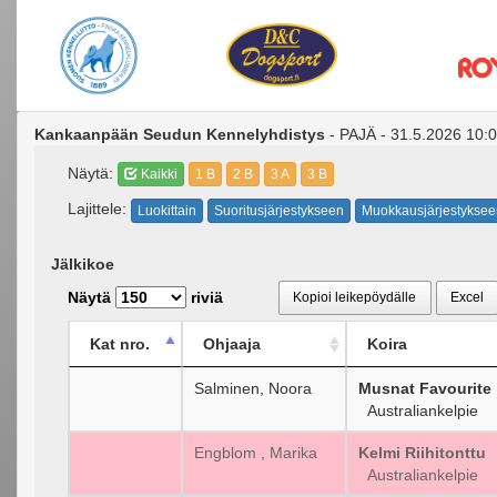
Kankaanpään Seudun Kennelyhdistys
- PAJÄ - 31.5.2026 10:0
Näytä:
Kaikki
1 B
2 B
3 A
3 B
Lajittele:
Luokittain
Suoritusjärjestykseen
Muokkausjärjestyksee
Jälkikoe
Näytä
riviä
Kopioi leikepöydälle
Excel
Kat nro.
Ohjaaja
Koira
Salminen, Noora
Musnat Favourite
Australiankelpie
Engblom , Marika
Kelmi Riihitonttu
Australiankelpie