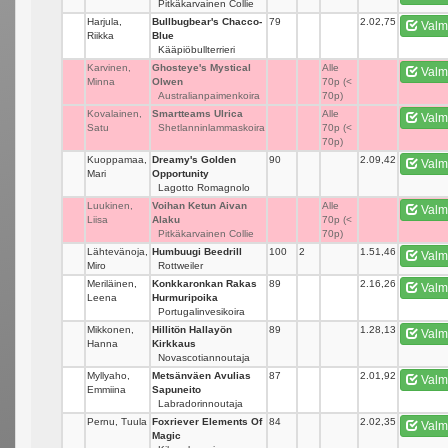
Pitkäkarvainen Collie
Harjula,
Bullbugbear's Chacco-
79
_
2.02,75
Valm
Riikka
Blue
Kääpiöbullterrieri
Karvinen,
Ghosteye's Mystical
_
Alle
Valm
Minna
Olwen
70p (<
Australianpaimenkoira
70p)
Kovalainen,
Smartteams Ulrica
_
Alle
Valm
Satu
Shetlanninlammaskoira
70p (<
70p)
Kuoppamaa,
Dreamy's Golden
90
_
2.09,42
Valm
Mari
Opportunity
Lagotto Romagnolo
Luukinen,
Voihan Ketun Aivan
_
Alle
Valm
Liisa
Alaku
70p (<
Pitkäkarvainen Collie
70p)
Lähtevänoja,
Humbuugi Beedrill
100
2
1.51,46
Valm
Miro
Rottweiler
Meriläinen,
Konkkaronkan Rakas
89
_
2.16,26
Valm
Leena
Hurmuripoika
Portugalinvesikoira
Mikkonen,
Hillitön Hallayön
89
_
1.28,13
Valm
Hanna
Kirkkaus
Novascotiannoutaja
Myllyaho,
Metsänväen Avulias
87
_
2.01,92
Valm
Emmiina
Sapuneito
Labradorinnoutaja
Pernu, Tuula
Foxriever Elements Of
84
_
2.02,35
Valm
Magic