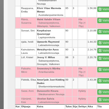
Kiharakarvainen
Noutaja
Raappana,
Elixir Vitae Marmota
95
3
1.56,99
Valm
Emilia
Monax
Australianpaimenkoira
Räinä,
Mahti Vahdin Viliam
_
Alle
Valm
Susanna
Saksanpystykorva,
70p (<
Mittelspitz, Valkoinen
70p)
Sorvari, Sini
Korpikairan
90
_
2.10,88
Valm
Quunsirppi
Lapinporokoira
ojala, heidi
Upwards Raymond
90
_
1.44,33
Valm
Labradorinnoutaja
Kainulainen,
Metsähyrrän Aava
90
1
2.14,76
Valm
Laura
Labradorinnoutaja
Löf, Kristel
Jessy V. Millus
88
3
2.20,78
Valm
Saksanpystykorva,
Grosspitz, Valkoinen
Paloaho,
Snowstory's Märtha
_
Alle
Valm
Minni
Amerikanakita
70p (<
70p)
Päkkilä, Elisa
Amor'jade Just Kidding
89
2
2.43,38
Valm
Dudes
Shetlanninlammaskoira
Sassi, Anni
Durasselin Kisura
_
Hylätty
Valm
Sileäkarvainen Noutaja
Väinämö,
Uivelon Salvia
_
Hylätty
Valm
Kirsi
Labradorinnoutaja
Kat
Ohjaaja
Koira
Tulos
Sija
Selitys
Aika
Tila