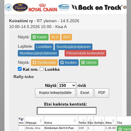
Koiratiimi ry
- RT yleinen - 14.5.2026
10:00-14.5.2026 15:00 - Kisa A
Näytä:
Kaikki
ALO
AVO
Lajittele:
Luokittain
Suoritusjärjestykseen
Muokkausjärjestykseen
Piilota/näytä keskeytetyt
Näytä:
Syöttämättä
Kesken
Valmis
Kat nro.
Luokka
Rally-toko
Näytä
riviä
Kopioi leikepöydälle
Excel
PDF
Etsi kaikista kentistä:
Kat
nro.
Ohjaaja
Koira
Tulos
Sija
Selitys
Aika
Tila
Ahola, Anu
Siniketun Ain't It Fun
100
1
1.36,66
Valm