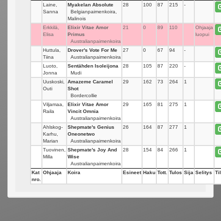
Laine,
Myakelan Absolute
28
100
87
215
-
Sanna
Belgianpaimenkoira,
Malinois
Erkkilä,
Elixir Vitae Amor
21
0
89
110
Ohjaaja
Elisa
Primus
luopui
Australianpaimenkoira
Huttula,
Drover's Vote For Me
27
0
67
94
-
Tiina
Australianpaimenkoira
Luoto,
Sentähden Isoleijona
28
105
87
220
-
Jonna
Mudi
Uuskoski,
Amazeme Caramel
29
162
73
264
1
Outi
Shot
Bordercollie
Viljamaa,
Elixir Vitae Amor
29
165
81
275
1
Raila
Vincit Omnia
Australianpaimenkoira
Ahlskog-
Shepmate's Genius
26
164
87
277
1
Karhu,
Oneonetwo
Marian
Australianpaimenkoira
Tuovinen,
Shepmate's Joy And
28
154
84
266
1
Milla
Wise
Australianpaimenkoira
Kat
Ohjaaja
Koira
Esineet
Haku
Tott.
Tulos
Sija
Selitys
Ti
nro.