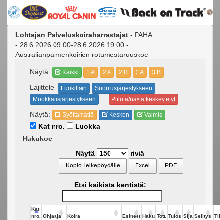
Lohtajan Palveluskoiraharrastajat
- PAHA
- 28.6.2026 09:00-28.6.2026 19:00 -
Australianpaimenkoirien rotumestaruuskoe
Näytä:
Kaikki
1 A
2 A
2 B
3 A
3 B
Lajittele:
Luokittain
Suoritusjärjestykseen
Muokkausjärjestykseen
Piilota/näytä keskeytetyt
Näytä:
Syöttämättä
Kesken
Valmis
Kat nro.
Luokka
Hakukoe
Näytä
riviä
Kopioi leikepöydälle
Excel
PDF
Etsi kaikista kentistä:
Kat
nro.
Ohjaaja
Koira
Esineet
Haku
Tott.
Tulos
Sija
Selitys
Ti