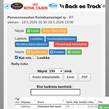
Porvoonseudun Koiraharrastajat ry
- RT
yleinen - 18.5.2026 16:30-18.5.2026 19:00
Näytä:
Kaikki
Rally TOKO 2026
Lajittele:
Luokittain
Suoritusjärjestykseen
Muokkausjärjestykseen
Piilota/näytä keskeytetyt
Näytä:
Syöttämättä
Kesken
Valmis
Kat nro.
Luokka
Rally-toko
Näytä
riviä
Kopioi leikepöydälle
Excel
PDF
Etsi kaikista kentistä:
Kat
nro.
Ohjaaja
Koira
Tulos
Sija
Selitys
Aika
Tila
Hellman,
Unlimited Star Kylie
79
_
2.41,15
Valm