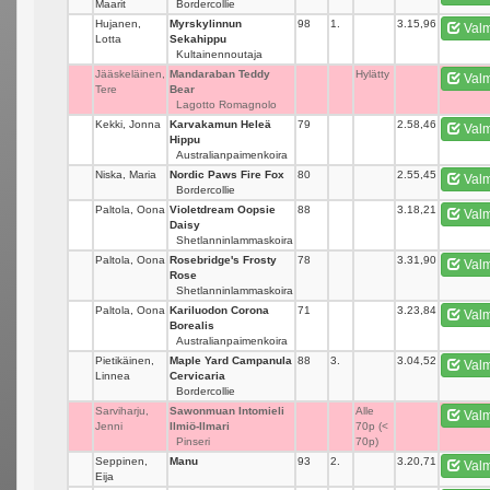
Maarit
Bordercollie
Hujanen,
Myrskylinnun
98
1.
3.15,96
Valm
Lotta
Sekahippu
Kultainennoutaja
Jääskeläinen,
Mandaraban Teddy
_
Hylätty
Valm
Tere
Bear
Lagotto Romagnolo
Kekki, Jonna
Karvakamun Heleä
79
_
2.58,46
Valm
Hippu
Australianpaimenkoira
Niska, Maria
Nordic Paws Fire Fox
80
_
2.55,45
Valm
Bordercollie
Paltola, Oona
Violetdream Oopsie
88
_
3.18,21
Valm
Daisy
Shetlanninlammaskoira
Paltola, Oona
Rosebridge's Frosty
78
_
3.31,90
Valm
Rose
Shetlanninlammaskoira
Paltola, Oona
Kariluodon Corona
71
_
3.23,84
Valm
Borealis
Australianpaimenkoira
Pietikäinen,
Maple Yard Campanula
88
3.
3.04,52
Valm
Linnea
Cervicaria
Bordercollie
Sarviharju,
Sawonmuan Intomieli
_
Alle
Valm
Jenni
Ilmiö-Ilmari
70p (<
Pinseri
70p)
Seppinen,
Manu
93
2.
3.20,71
Valm
Eija