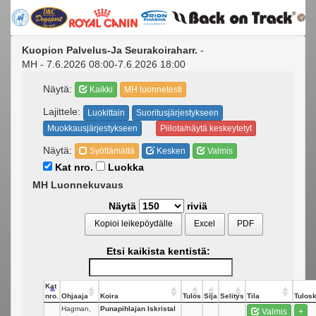
Kuopion Palvelus-Ja Seurakoiraharr.
-
MH - 7.6.2026 08:00-7.6.2026 18:00
Näytä:
Kaikki
MH luonnetesti
Lajittele:
Luokittain
Suoritusjärjestykseen
Muokkausjärjestykseen
Piilota/näytä keskeytetyt
Näytä:
Syöttämättä
Kesken
Valmis
Kat nro.
Luokka
MH Luonnekuvaus
Näytä
riviä
Kopioi leikepöydälle
Excel
PDF
Etsi kaikista kentistä:
Kat
nro.
Ohjaaja
Koira
Tulos
Sija
Selitys
Tila
Tulosk
Hagman,
Punapihlajan Iskristal
Valmis
+