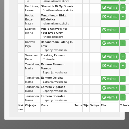
Tiia
Islanninlammaskoira
Hanhinen,
Sherwick Bi My Bonnie
Valmis
+
Leena
Shetlanninlammaskoira
Hopia,
Tunturiketun Birka
Valmis
+
Eeva-
Bláklukka
Maarit
Islanninlammaskoira
Laitinen,
Milele Uwayo's For
Valmis
+
Minna
Your Eyes Only
Rhodesiankoira
Rosvall,
Habanerosin Falling In
Valmis
+
Pirjo
Love
Espanjanvesikoira
Salovuori,
Freaking Fatman
Valmis
+
Kaisa
Rottweiler
Tauriainen,
Esmero Fireman
Valmis
+
Marita
Marcus
Espanjanvesikoira
Tauriainen,
Esmero Geisha
Valmis
+
Marita
Espanjanvesikoira
Tauriainen,
Esmero Vigoroso
Valmis
+
Marita
Espanjanvesikoira
Tauriainen,
Esmero Socrates
Valmis
+
Marita
Espanjanvesikoira
Kat
Ohjaaja
Koira
Tulos
Sija
Selitys
Tila
Tulosk
nro.