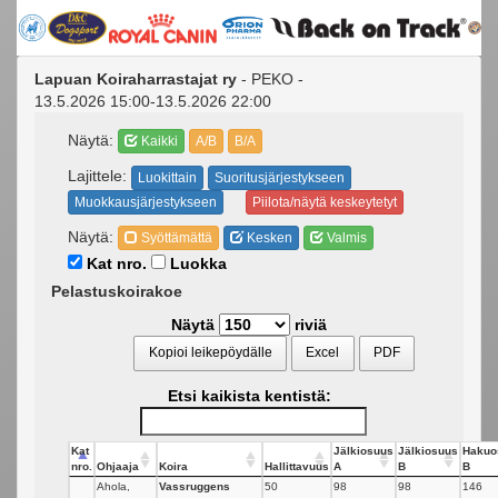
Lapuan Koiraharrastajat ry
- PEKO -
13.5.2026 15:00-13.5.2026 22:00
Näytä:
Kaikki
A/B
B/A
Lajittele:
Luokittain
Suoritusjärjestykseen
Muokkausjärjestykseen
Piilota/näytä keskeytetyt
Näytä:
Syöttämättä
Kesken
Valmis
Kat nro.
Luokka
Pelastuskoirakoe
Näytä
riviä
Kopioi leikepöydälle
Excel
PDF
Etsi kaikista kentistä:
Kat
Jälkiosuus
Jälkiosuus
Hakuo
nro.
Ohjaaja
Koira
Hallittavuus
A
B
B
Ahola,
Vassruggens
50
98
98
146