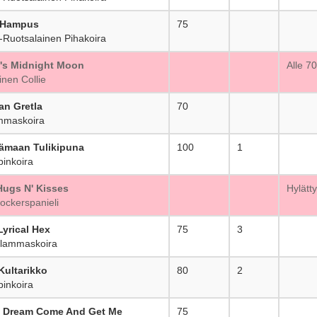
 Hampus
75
_
Ruotsalainen Pihakoira
's Midnight Moon
_
Alle 7
nen Collie
an Gretla
70
_
mmaskoira
Erämaan Tulikipuna
100
1
inkoira
Hugs N' Kisses
_
Hylätty
ckerspanieli
Lyrical Hex
75
3
lammaskoira
Kultarikko
80
2
inkoira
s Dream Come And Get Me
75
_