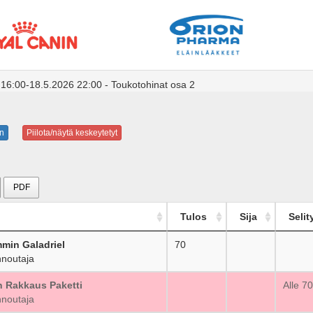
 16:00-18.5.2026 22:00 - Toukotohinat osa 2
n
Piilota/näytä keskeytetyt
PDF
Tulos
Sija
Selit
min Galadriel
70
_
noutaja
n Rakkaus Paketti
_
Alle 7
noutaja