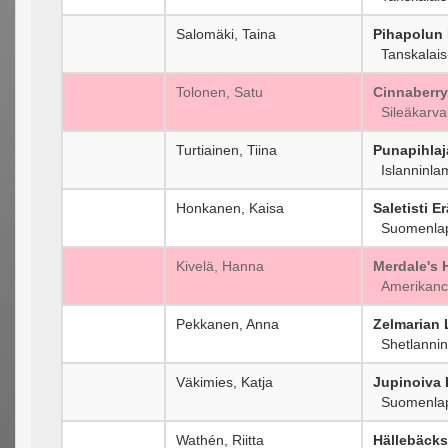
Salomäki, Taina
Pihapolun
Tanskalais-
Tolonen, Satu
Cinnaberry
Sileäkarvai
Turtiainen, Tiina
Punapihlaj
Islanninla
Honkanen, Kaisa
Saletisti 
Suomenlap
Kivelä, Hanna
Merdale's 
Amerikanco
Pekkanen, Anna
Zelmarian 
Shetlannin
Väkimies, Katja
Jupinoiva 
Suomenlap
Wathén, Riitta
Hällebäck