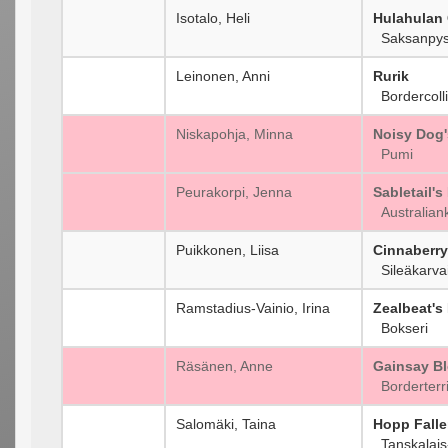
Isotalo, Heli
Hulahulan 
Saksanpysty
Leinonen, Anni
Rurik
Bordercoll
Niskapohja, Minna
Noisy Dog'
Pumi
Peurakorpi, Jenna
Sabletail's
Australiank
Puikkonen, Liisa
Cinnaberry
Sileäkarvai
Ramstadius-Vainio, Irina
Zealbeat's
Bokseri
Räsänen, Anne
Gainsay Bl
Borderterri
Salomäki, Taina
Hopp Fall
Tanskalais-