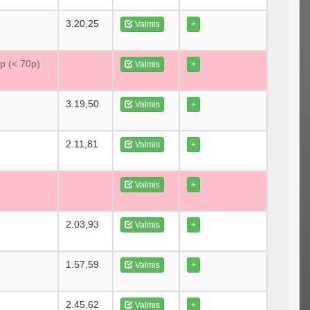
3.20,25
Valmis
+
0p (< 70p)
Valmis
+
3.19,50
Valmis
+
2.11,81
Valmis
+
Valmis
+
2.03,93
Valmis
+
1.57,59
Valmis
+
2.45,62
Valmis
+