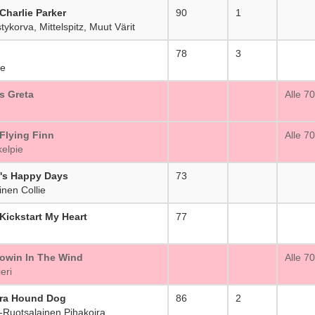
Charlie Parker
90
1
korva, Mittelspitz, Muut Värit
78
3
ie
s Greta
_
Alle 7
 Flying Finn
_
Alle 7
elpie
's Happy Days
73
_
nen Collie
 Kickstart My Heart
77
_
owin In The Wind
_
Alle 7
eri
era Hound Dog
86
2
Ruotsalainen Pihakoira