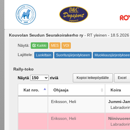
Kouvolan Seudun Seurakoirakerho ry
- RT yleinen - 18.5.2026
Näytä:
Kaikki
MES
VOI
Lajittele:
Luokittain
Suoritusjärjestykseen
Muokkausjärjestyksee
Rally-toko
Näytä
riviä
Kopioi leikepöydälle
Excel
Kat nro.
Ohjaaja
Koira
Eriksson, Heli
Jummi-Jam
Labradorin
Eriksson, Heli
Niinivuore
Labradorin