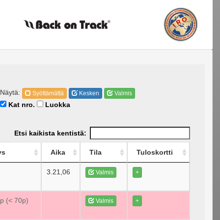
Näytä:
Syöttämättä
Kesken
Valmis
Kat nro.
Luokka
Etsi kaikista kentistä:
ys
Aika
Tila
Tuloskortti
3.21,06
Valmis
+
0p (< 70p)
Valmis
+