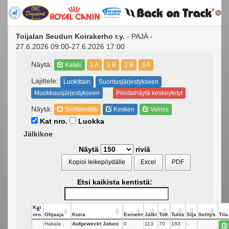
Toijalan Seudun Koirakerho r.y.
- PAJÄ -
27.6.2026 09:00-27.6.2026 17:00
Näytä:
Kaikki
1 A
1 B
2 B
3 A
Lajittele:
Luokittain
Suoritusjärjestykseen
Muokkausjärjestykseen
Piilota/näytä keskeytetyt
Näytä:
Syöttämättä
Kesken
Valmis
Kat nro.
Luokka
Jälkikoe
Näytä
riviä
Kopioi leikepöydälle
Excel
PDF
Etsi kaikista kentistä:
Kat
nro.
Ohjaaja
Koira
Esineet
Jälki
Tott.
Tulos
Sija
Selitys
Tila
Hakala ,
Aufgeweckt Jaturo
0
113
70
183
-