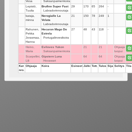
Vesa
Saksanpaimenkoira
Lepistö,
Brufinn Super Fast
29
170
65
264
-
Tuulia
Labradorinnoutaja
kataja,
Nerogialle La
21
150
78
249
1
minna
Velata
Labradorinnoutaja
Rahunen,
Hecaron Mago Do
27
48
43
118
-
Pekka
Estrela
Jorasmaa,
Portugalinvesikoira
Hanna
Heino,
Eviloves Yukon
21
21
Ohjaaja
Maria
Saksanpaimenkoira
luopui
Scarpellini,
Gipstern Luna
64
64
Ohjaaja
Lili
Hovawart
luopui
Kat
Ohjaaja
Koira
Esineet
Jälki
Tott.
Tulos
Sija
Selitys
Tila
nro.