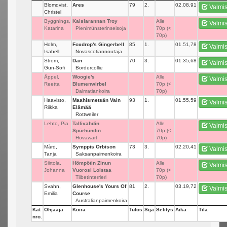
Blomqvist,
Ares
79
2.
02.08,91
Valmi
Christel
Byggnings,
Kaislarannan Troy
_
Alle
Valmi
Katarina
Pienimünsterinseisoja
70p (<
70p)
Holm,
Foxdrop's Gingerbell
85
1.
01.51,78
Valmi
Isabell
Novascotiannoutaja
Ström,
Dan
70
3.
01.35,68
Valmi
Gun-Sofi
Bordercollie
Äppel,
Woogie's
_
Alle
Valmi
Reetta
Blumenwirbel
70p (<
Dalmatiankoira
70p)
Haavisto,
Maahismetsän Vain
93
1.
01.55,59
Valmi
Riikka
Elämää
Rottweiler
Lehto, Pia
Tallivahdin
_
Alle
Valmi
Spürhündin
70p (<
Hovawart
70p)
Mård,
Symppis Orbison
73
3.
02.20,41
Valmi
Tanja
Saksanpaimenkoira
Siirtola,
Hömpötin Zinun
_
Alle
Valmi
Johanna
Vuorosi Loistaa
70p (<
Tiibetinterrieri
70p)
Svahn,
Glenhouse's Yours Of
81
2.
03.19,72
Valmi
Emilia
Course
Australianpaimenkoira
Kat
Ohjaaja
Koira
Tulos
Sija
Selitys
Aika
Tila
nro.