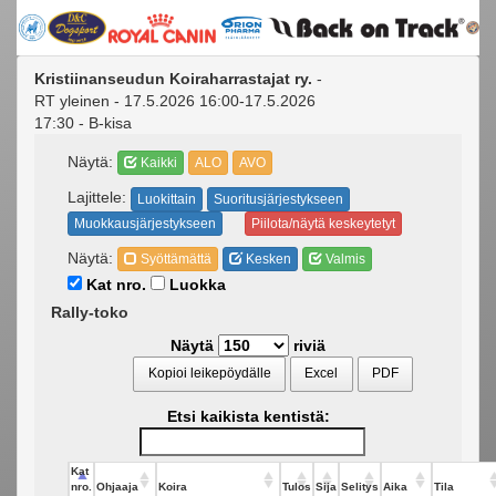
Kristiinanseudun Koiraharrastajat ry.
-
RT yleinen - 17.5.2026 16:00-17.5.2026
17:30 - B-kisa
Näytä:
Kaikki
ALO
AVO
Lajittele:
Luokittain
Suoritusjärjestykseen
Muokkausjärjestykseen
Piilota/näytä keskeytetyt
Näytä:
Syöttämättä
Kesken
Valmis
Kat nro.
Luokka
Rally-toko
Näytä
riviä
Kopioi leikepöydälle
Excel
PDF
Etsi kaikista kentistä:
Kat
nro.
Ohjaaja
Koira
Tulos
Sija
Selitys
Aika
Tila