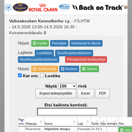
Valkeakosken Kennelkerho r.y.
- FS,HTM
- 14.5.2026 13:00-14.5.2026 16:30 -
Koiratanssikilpailu B
Näytä:
Kaikki
Freestyle
Heelwork to Music
Lajittele:
Luokittain
Suoritusjärjestykseen
Muokkausjärjestykseen
Piilota/näytä keskeytetyt
Näytä:
Syöttämättä
Kesken
Valmis
Kat nro.
Luokka
Näytä
riviä
Kopioi leikepöydälle
Excel
PDF
Etsi kaikista kentistä:
Kat
nro.
Ohjaaja
Koira
Laji
Tulos
Sija
Selitys
Tila
Rosenlund,
Highwhite Hungry
Freestyle
22.53
1
Valm