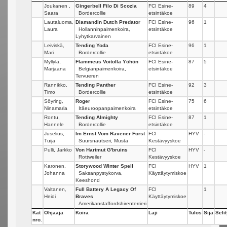
Joukanen ,
Gingerbell Filo Di Scozia
FCI Esine-
89
4
Saara
Bordercollie
etsintäkoe
Lautaluoma,
Diamandin Dutch Predator
FCI Esine-
96
1
Laura
Hollanninpaimenkoira,
etsintäkoe
Lyhytkarvainen
Leiviskä,
Tending Yoda
FCI Esine-
96
1
Mari
Bordercollie
etsintäkoe
Myllylä,
Flammeus Voitolla Yöhön
FCI Esine-
87
5
Marjaana
Belgianpaimenkoira,
etsintäkoe
Tervueren
Rannikko,
Tending Panther
FCI Esine-
92
3
Timo
Bordercollie
etsintäkoe
Söyring,
Roger
FCI Esine-
75
6
Ninamaria
Itäeuroopanpaimenkoira
etsintäkoe
Rontu,
Tending Almighty
FCI Esine-
87
1
Hannele
Bordercollie
etsintäkoe
Juselius,
Im Ernst Vom Ravener Forst
FCI
HYV
-
Tuija
Suursnautseri, Musta
Kestävyyskoe
Pulli, Jarkko
Von Hartmut G'bruins
FCI
HYV
-
Rottweiler
Kestävyyskoe
Karonen,
Storywood Winter Spell
FCI
HYV
1
Johanna
Saksanpystykorva,
Käyttäytymiskoe
Keeshond
Valtanen,
Full Battery A Legacy Of
FCI
1
Heidi
Braves
Käyttäytymiskoe
Amerikanstaffordshirenterrieri
Kat
Ohjaaja
Koira
Laji
Tulos
Sija
Seli
nro.