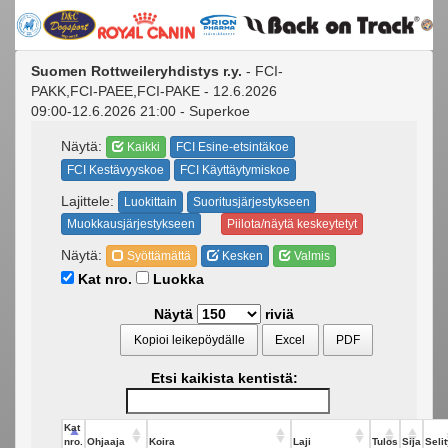
Suomen Rottweileryhdistys r.y.
- FCI-
PAKK,FCI-PAEE,FCI-PAKE - 12.6.2026
09:00-12.6.2026 21:00 - Superkoe
Näytä:
Kaikki
FCI Esine-etsintäkoe
FCI Kestävyyskoe
FCI Käyttäytymiskoe
Lajittele:
Luokittain
Suoritusjärjestykseen
Muokkausjärjestykseen
Piilota/näytä keskeytetyt
Näytä:
Syöttämättä
Kesken
Valmis
Kat nro.
Luokka
Näytä
riviä
Kopioi leikepöydälle
Excel
PDF
Etsi kaikista kentistä:
Kat
nro.
Ohjaaja
Koira
Laji
Tulos
Sija
Seli