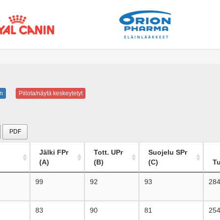
n
Piilota/näytä keskeytetyt
PDF
Jälki FPr
Tott. UPr
Suojelu SPr
(A)
(B)
(C)
T
99
92
93
28
83
90
81
25