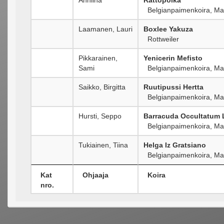
Belgianpaimenkoira, Mal
Laamanen, Lauri
Boxlee Yakuza
Rottweiler
Pikkarainen,
Yenicerin Mefisto
Sami
Belgianpaimenkoira, Mal
Saikko, Birgitta
Ruutipussi Hertta
Belgianpaimenkoira, Mal
Hursti, Seppo
Barracuda Occultatum 
Belgianpaimenkoira, Mal
Tukiainen, Tiina
Helga Iz Gratsiano
Belgianpaimenkoira, Mal
Kat
Ohjaaja
Koira
nro.