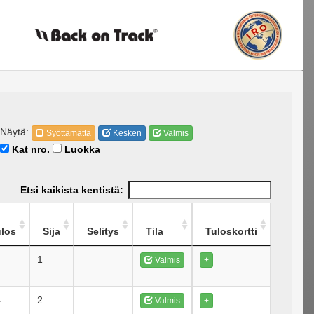
Näytä:
Syöttämättä
Kesken
Valmis
Kat nro.
Luokka
Etsi kaikista kentistä:
ulos
Sija
Selitys
Tila
Tuloskortti
4
1
Valmis
+
4
2
Valmis
+