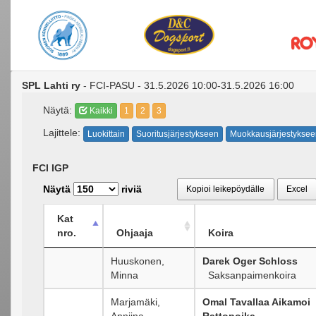
SPL Lahti ry
- FCI-PASU - 31.5.2026 10:00-31.5.2026 16:00
Näytä:
Kaikki
1
2
3
Lajittele:
Luokittain
Suoritusjärjestykseen
Muokkausjärjestyksee
FCI IGP
Näytä
riviä
Kopioi leikepöydälle
Excel
Kat
nro.
Ohjaaja
Koira
Huuskonen,
Darek Oger Schloss
Minna
Saksanpaimenkoira
Marjamäki,
Omal Tavallaa Aikamoi
Anniina
Rattopoika