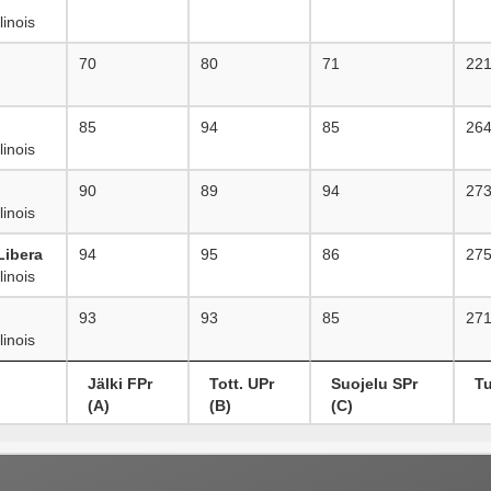
inois
70
80
71
22
85
94
85
26
inois
90
89
94
27
inois
Libera
94
95
86
27
inois
93
93
85
27
inois
Jälki FPr
Tott. UPr
Suojelu SPr
T
(A)
(B)
(C)