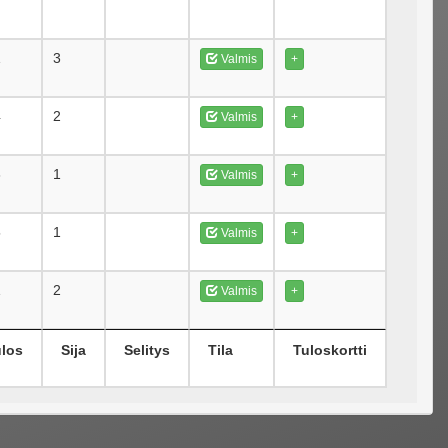
1
3
Valmis
+
4
2
Valmis
+
3
1
Valmis
+
5
1
Valmis
+
1
2
Valmis
+
ulos
Sija
Selitys
Tila
Tuloskortti