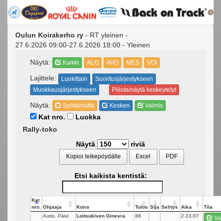
Oulun Koirakerho ry
- RT yleinen -
27.6.2026 09:00-27.6.2026 18:00 - Yleinen
Näytä:
Kaikki
ALO
AVO
MES
VOI
Lajittele:
Luokittain
Suoritusjärjestykseen
Muokkausjärjestykseen
Piilota/näytä keskeytetyt
Näytä:
Syöttämättä
Kesken
Valmis
Kat nro.
Luokka
Rally-toko
Näytä
riviä
Kopioi leikepöydälle
Excel
PDF
Etsi kaikista kentistä:
Kat
nro.
Ohjaaja
Koira
Tulos
Sija
Selitys
Aika
Tila
Autio, Päivi
Loitsukiven Ginevra
88
_
2.23,87
Va