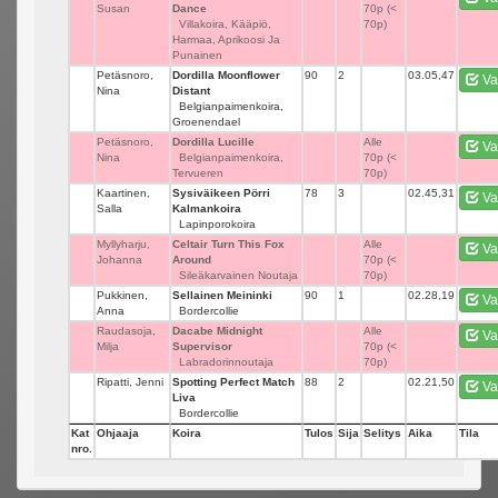
Susan
Dance
70p (<
Villakoira, Kääpiö,
70p)
Harmaa, Aprikoosi Ja
Punainen
Petäsnoro,
Dordilla Moonflower
90
2
03.05,47
Va
Nina
Distant
Belgianpaimenkoira,
Groenendael
Petäsnoro,
Dordilla Lucille
_
Alle
Va
Nina
Belgianpaimenkoira,
70p (<
Tervueren
70p)
Kaartinen,
Sysiväikeen Pörri
78
3
02.45,31
Va
Salla
Kalmankoira
Lapinporokoira
Myllyharju,
Celtair Turn This Fox
_
Alle
Va
Johanna
Around
70p (<
Sileäkarvainen Noutaja
70p)
Pukkinen,
Sellainen Meininki
90
1
02.28,19
Va
Anna
Bordercollie
Raudasoja,
Dacabe Midnight
_
Alle
Va
Milja
Supervisor
70p (<
Labradorinnoutaja
70p)
Ripatti, Jenni
Spotting Perfect Match
88
2
02.21,50
Va
Liva
Bordercollie
Kat
Ohjaaja
Koira
Tulos
Sija
Selitys
Aika
Tila
nro.