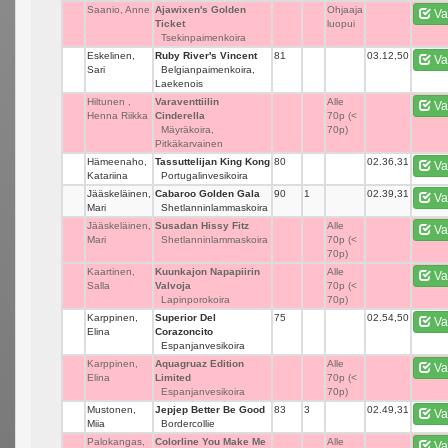
Saanio, Anne
Ajawixen's Golden
_
Ohjaaja
Va
Ticket
luopui
Tsekinpaimenkoira
Eskelinen,
Ruby River's Vincent
81
_
03.12,50
Va
Sari
Belgianpaimenkoira,
Laekenois
Hiltunen ,
Varaventtiilin
_
Alle
Va
Henna Riikka
Cinderella
70p (<
Mäyräkoira,
70p)
Pitkäkarvainen
Hämeenaho,
Tassuttelijan King Kong
80
_
02.36,31
Va
Katariina
Portugalinvesikoira
Jääskeläinen,
Cabaroo Golden Gala
90
1
02.39,31
Va
Mari
Shetlanninlammaskoira
Jääskeläinen,
Susadan Hissy Fitz
_
Alle
Va
Mari
Shetlanninlammaskoira
70p (<
70p)
Kaartinen,
Kuunkajon Napapiirin
_
Alle
Va
Salla
Valvoja
70p (<
Lapinporokoira
70p)
Karppinen,
Superior Del
75
_
02.54,50
Va
Elina
Corazoncito
Espanjanvesikoira
Karppinen,
Aquagruaz Edition
_
Alle
Va
Elina
Limited
70p (<
Espanjanvesikoira
70p)
Mustonen,
Jepjep Better Be Good
83
3
02.49,31
Va
Miia
Bordercollie
Palokangas,
Colorline You Make Me
_
Alle
Va