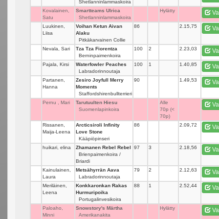
Shetlanninlammaskoira
Kovalainen,
Smartteams Ulrica
_
Hylätty
Va
Satu
Shetlanninlammaskoira
Luukinen,
Voihan Ketun Aivan
86
_
2.15,75
Va
Liisa
Alaku
Pitkäkarvainen Collie
Nevala, Sari
Tza Tza Fiorentza
100
2
2.23,03
Va
Berninpaimenkoira
Pajala, Kirsi
Waterfowler Peaches
100
1
1.40,85
Va
Labradorinnoutaja
Partanen,
Zesiro Joyfull Merry
90
_
1.49,53
Va
Hanna
Moments
Staffordshirenbullterrieri
Pernu , Mari
Tarutuulten Hiesu
_
Alle
Va
Suomenlapinkoira
70p (<
70p)
Rissanen,
Arcticsiroli Infinity
86
_
2.09,72
Va
Maija-Leena
Love Stone
Kääpiöpinseri
huikari, elina
Zhamanen Rebel Rebel
97
3
2.18,56
Va
Brienpaimenkoira /
Briardi
Kainulainen,
Metsähyrrän Aava
79
2
2.12,63
Va
Laura
Labradorinnoutaja
Meriläinen,
Konkkaronkan Rakas
88
1
2.52,44
Va
Leena
Hurmuripoika
Portugalinvesikoira
Paloaho,
Snowstory's Märtha
_
Hylätty
Va
Minni
Amerikanakita