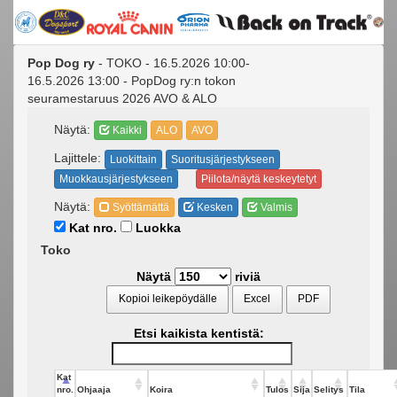
Pop Dog ry
- TOKO - 16.5.2026 10:00-
16.5.2026 13:00 - PopDog ry:n tokon
seuramestaruus 2026 AVO & ALO
Näytä:
Kaikki
ALO
AVO
Lajittele:
Luokittain
Suoritusjärjestykseen
Muokkausjärjestykseen
Piilota/näytä keskeytetyt
Näytä:
Syöttämättä
Kesken
Valmis
Kat nro.
Luokka
Toko
Näytä
riviä
Kopioi leikepöydälle
Excel
PDF
Etsi kaikista kentistä:
Kat
nro.
Ohjaaja
Koira
Tulos
Sija
Selitys
Tila