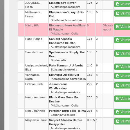
JUVONEN,
Empathica's Neytiri
176
2
Valmi
Pipsa
Australianpaimenkoira
Mettovaara,
Bluemeadow's Yay U Go
153
5
Valmi
Lasse
Girl
Shetlanninlammaskoira
Närhi, Hilla
Bloomyard Nero Ausiliare
0
Ohjaaja
Valmi
Di Maggio
luopui
Pitkäkarvainen Collie
Pant, Hanna
Sanjeet A'lanala
174
3
Valmi
Handsome He-Man
Australianpaimenkoira
Saarela, Essi
Spellonpaw's Simply The
180
1
Valmi
Best
Bordercollie
Uusipaavalniemi,
Paha Karman J Ulfberht
140
6
Valmi
Elsa
Saksanpaimenkoira
Vanhatalo,
Kilnhurst Quicksilver
162
4
Valmi
Kaisa
Pieniamerikanpaimenkoira
Fihlman, Nelli
Julsamorous
299
2
Valmi
Windbreaker
Australianpaimenkoira
Huttunen, Irma
Black Gary Gotta Be
255
3
Valmi
Destiny
Pitkäkarvainen Collie
Korpi, Hannele
Perrofan Burtcocoe Telma
235
4
Valmi
Espanjanvesikoira
Marjamäki, Tuire
Sanjeet A'lanala Heroic
300.5
1
Valmi
Harrypotter
Australianpaimenkoira