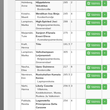
Holmberg,
Håppdalens
295
2
Valmis
+
Anne
Vekotiitus
Bordercollie
Kiviaho,
Mendikan Iisa Binja
245
4
Valmis
+
Maarit
Kooikerhondje
Lampinen,
High-Spirited Joci
299
1
Valmis
+
Marika
Belgianpaimenkoira,
Groenendael
Marjamäki,
Sanjeet A'lanala
275
3
Valmis
+
Tuire
Exact Elexa
Australianpaimenkoira
Kraft,
Tiitu
191.5
7
Valmis
+
Henna
Lampinen,
Valkohampaan
305
1
Valmis
+
Marika
Leijonamieli
Belgianpaimenkoira,
Groenendael
Nauha,
Upos Guinness
217
6
Valmis
+
Elisa
Bordercollie
Nieminen,
Ruskahallan Kamala
265.5
2
Valmis
+
Eini
Keimo
Lapinporokoira
Närhi,
Likely Cosette
256.5
3
Valmis
+
Hanna
Villakoira,
Keskikokoinen, Musta,
Ruskea Ja Valkoinen
Pakkala,
Lagonotella
254
4
Valmis
+
Reetta
Principessa Della
Canzone