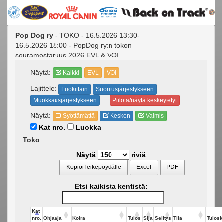
Pop Dog ry
- TOKO - 16.5.2026 13:30-
16.5.2026 18:00 - PopDog ry:n tokon
seuramestaruus 2026 EVL & VOI
Näytä:
Kaikki
EVL
VOI
Lajittele:
Luokittain
Suoritusjärjestykseen
Muokkausjärjestykseen
Piilota/näytä keskeytetyt
Näytä:
Syöttämättä
Kesken
Valmis
Kat nro.
Luokka
Toko
Näytä
riviä
Kopioi leikepöydälle
Excel
PDF
Etsi kaikista kentistä:
Kat
nro.
Ohjaaja
Koira
Tulos
Sija
Selitys
Tila
Tulosk