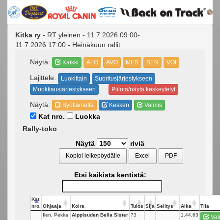
Kitka ry
- RT yleinen - 11.7.2026 09:00-
11.7.2026 17:00 - Heinäkuun rallit
Näytä:
Kaikki
ALO
AVO
MES
SEN
VOI
Lajittele:
Luokittain
Suoritusjärjestykseen
Muokkausjärjestykseen
Piilota/näytä keskeytetyt
Näytä:
Syöttämättä
Kesken
Valmis
Kat nro.
Luokka
Rally-toko
Näytä
riviä
Kopioi leikepöydälle
Excel
PDF
Etsi kaikista kentistä:
Kat
nro.
Ohjaaja
Koira
Tulos
Sija
Selitys
Aika
Tila
Ilen, Pekka
Alppisuden Bella Sister
73
_
1.44,63
Val