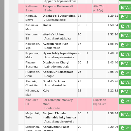
Appenzellinpaimenkoira
Kallioinen,
Pelapuun Kaukomieli
_
Alle 70p
Val
Saara
Barbet
(< 70p)
Kaurala,
Didaktic's Syysunelma
78
_
1.29,51
Val
Emmi
Australiankelpie
Kiiruneva,
Gösta
90
3
1.53,64
Val
Mari
Kinnunen,
Woylie's Ultima
76
_
1.52,20
Val
Elli
Australiankarjakoira
Kokkonen,
Kvarkin Next Turn
87
_
1.56,40
Val
Yrjö
Bordercollie
Koponen,
Hyvin Tehty Nipin-Napin
96
1
1.40,08
Val
Mirka
Australianpaimenkoira
Pirttinen,
Dippicoiran Cheryl
96
2
1.43,40
Val
Susanna
Labradorinnoutaja
Puustinen,
Kepein Erikoistapaus
75
_
2.05,89
Val
Anni
Beagle
Alamäki,
Didaktic's Amor
77
_
1.45,26
Val
Charlotta
Australiankelpie
Kiiruneva,
Kujo
72
_
2.22,82
Val
Mari
Kinnunen,
For Example Monkey
_
Suljetaan
Val
Elli
Mind
kilpailusta
Bordercollie
Marjamäki,
Sanjeet A'lanala
80
3
1.58,34
Val
Tuire
Inalienable Inky Imelda
Australianpaimenkoira
Minkkinen,
Kaitakuonon Fakta
79
_
2.20,96
Val
Anna-Riikka
Homma