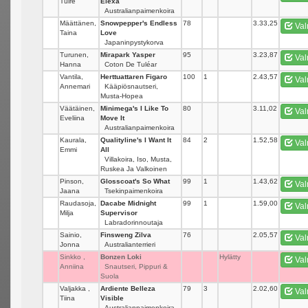
Tuire
Elexa
Australianpaimenkoira
Määttänen,
Snowpepper's Endless
78
_
3.33,25
Val
Taina
Love
Japaninpystykorva
Turunen,
Mirapark Yasper
95
_
3.23,87
Val
Hanna
Coton De Tuléar
Vantila,
Herttuattaren Figaro
100
1
2.43,57
Val
Annemari
Kääpiösnautseri,
Musta-Hopea
Väätäinen,
Minimega's I Like To
80
_
3.11,02
Val
Eveliina
Move It
Australianpaimenkoira
Kaurala,
Qualityline's I Want It
84
2
1.52,58
Val
Emmi
All
Villakoira, Iso, Musta,
Ruskea Ja Valkoinen
Pinson,
Glosscoat's So What
99
1
1.43,62
Val
Jaana
Tsekinpaimenkoira
Raudasoja,
Dacabe Midnight
99
1
1.59,00
Val
Milja
Supervisor
Labradorinnoutaja
Sainio,
Finsweng Zilva
76
_
2.05,57
Val
Jonna
Australianterrieri
Sinkko ,
Bonzen Loki
_
Hylätty
Val
Anniina
Snautseri, Pippuri &
Suola
Valjakka ,
Ardiente Belleza
79
3
2.02,60
Val
Tiina
Visible
Australianpaimenkoira