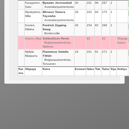
Kauppinen,
Bywater Jervvastind
30
161
96
287
1
Satu
Australianpaimenkoira
Myrskylehto,
Wirneen Tomera
29
162
84
275
1
Milla
Täystuho
Australianpaimenkoira
Komeri,
Foxtrick Zapping
30
154
82
266
1
Elliriina
Swag
Bordercollie
Kranni, Alisa
Suhteellisen Rento
92
92
Ohjaaja
Belgianpaimenkoira,
luopui
Malinois
Myllylä,
Flammeus Voitolla
19
161
91
271
1
Marjaana
Yöhön
Belgianpaimenkoira,
Tervueren
Kat
Ohjaaja
Koira
Esineet
Haku
Tott.
Tulos
Sija
Selitys
nro.