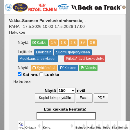
Vakka-Suomen Palveluskoiraharrastaj
-
PAHA - 17.5.2026 10:00-17.5.2026 17:00 -
Hakukoe
Näytä:
Kaikki
1 A
1 B
2 B
3 A
3 B
Lajittele:
Luokittain
Suoritusjärjestykseen
Muokkausjärjestykseen
Piilota/näytä keskeytetyt
Näytä:
Syöttämättä
Kesken
Valmis
Kat nro.
Luokka
Hakukoe
Näytä
riviä
Kopioi leikepöydälle
Excel
PDF
Etsi kaikista kentistä:
Kat
nro.
Ohjaaja
Koira
Esineet
Haku
Tott.
Tulos
Sija
Selitys