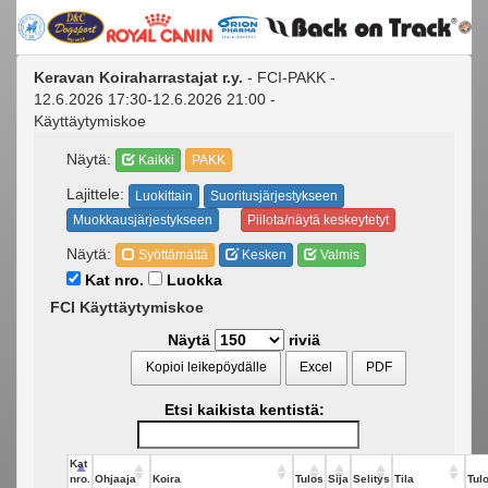
Keravan Koiraharrastajat r.y.
- FCI-PAKK -
12.6.2026 17:30-12.6.2026 21:00 -
Käyttäytymiskoe
Näytä:
Kaikki
PAKK
Lajittele:
Luokittain
Suoritusjärjestykseen
Muokkausjärjestykseen
Piilota/näytä keskeytetyt
Näytä:
Syöttämättä
Kesken
Valmis
Kat nro.
Luokka
FCI Käyttäytymiskoe
Näytä
riviä
Kopioi leikepöydälle
Excel
PDF
Etsi kaikista kentistä:
Kat
nro.
Ohjaaja
Koira
Tulos
Sija
Selitys
Tila
Tulo