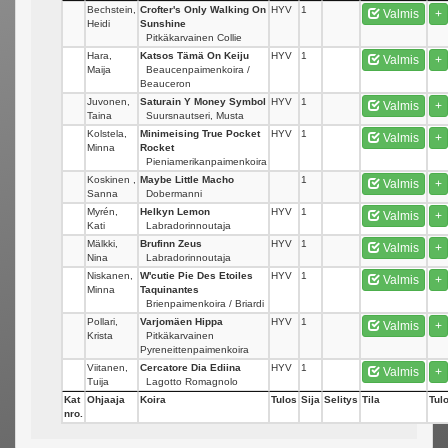
Bechstein,
Crofter's Only Walking On
HYV
1
Valmis
+
Heidi
Sunshine
Pitkäkarvainen Collie
Hara,
Katsos Tämä On Keiju
HYV
1
Valmis
+
Maija
Beaucenpaimenkoira /
Beauceron
Juvonen,
Saturain Y Money Symbol
HYV
1
Valmis
+
Taina
Suursnautseri, Musta
Kolstela,
Minimeising True Pocket
HYV
1
Valmis
+
Minna
Rocket
Pieniamerikanpaimenkoira
Koskinen ,
Maybe Little Macho
1
Valmis
+
Sanna
Dobermanni
Myrén,
Helkyn Lemon
HYV
1
Valmis
+
Kati
Labradorinnoutaja
Mälkki,
Brufinn Zeus
HYV
1
Valmis
+
Nina
Labradorinnoutaja
Niskanen,
W'cutie Pie Des Etoiles
HYV
1
Valmis
+
Minna
Taquinantes
Brienpaimenkoira / Briardi
Pollari,
Varjomäen Hippa
HYV
1
Valmis
+
Krista
Pitkäkarvainen
Pyreneittenpaimenkoira
Viitanen,
Cercatore Dia Ediina
HYV
1
Valmis
+
Tuija
Lagotto Romagnolo
Kat
Ohjaaja
Koira
Tulos
Sija
Selitys
Tila
Tulo
nro.