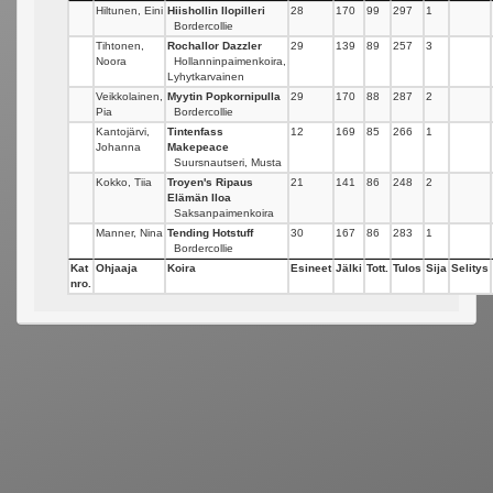
Hiltunen, Eini
Hiishollin Ilopilleri
28
170
99
297
1
Bordercollie
Tihtonen,
Rochallor Dazzler
29
139
89
257
3
Noora
Hollanninpaimenkoira,
Lyhytkarvainen
Veikkolainen,
Myytin Popkornipulla
29
170
88
287
2
Pia
Bordercollie
Kantojärvi,
Tintenfass
12
169
85
266
1
Johanna
Makepeace
Suursnautseri, Musta
Kokko, Tiia
Troyen's Ripaus
21
141
86
248
2
Elämän Iloa
Saksanpaimenkoira
Manner, Nina
Tending Hotstuff
30
167
86
283
1
Bordercollie
Kat
Ohjaaja
Koira
Esineet
Jälki
Tott.
Tulos
Sija
Selitys
nro.