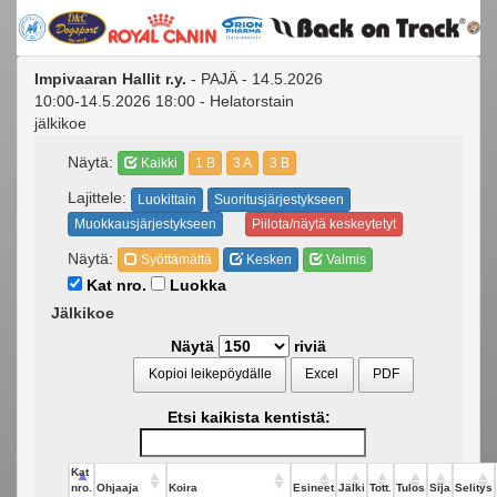
Impivaaran Hallit r.y.
- PAJÄ - 14.5.2026
10:00-14.5.2026 18:00 - Helatorstain
jälkikoe
Näytä:
Kaikki
1 B
3 A
3 B
Lajittele:
Luokittain
Suoritusjärjestykseen
Muokkausjärjestykseen
Piilota/näytä keskeytetyt
Näytä:
Syöttämättä
Kesken
Valmis
Kat nro.
Luokka
Jälkikoe
Näytä
riviä
Kopioi leikepöydälle
Excel
PDF
Etsi kaikista kentistä:
Kat
nro.
Ohjaaja
Koira
Esineet
Jälki
Tott.
Tulos
Sija
Selitys