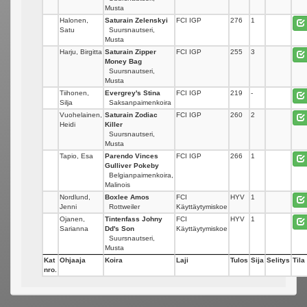
Musta
Halonen,
Saturain Zelenskyi
FCI IGP
276
1
Satu
Suursnautseri,
Musta
Harju, Birgitta
Saturain Zipper
FCI IGP
255
3
Money Bag
Suursnautseri,
Musta
Tiihonen,
Evergrey's Stina
FCI IGP
219
-
Silja
Saksanpaimenkoira
Vuohelainen,
Saturain Zodiac
FCI IGP
260
2
Heidi
Killer
Suursnautseri,
Musta
Tapio, Esa
Parendo Vinces
FCI IGP
266
1
Gulliver Pokeby
Belgianpaimenkoira,
Malinois
Nordlund,
Boxlee Amos
FCI
HYV
1
Jenni
Rottweiler
Käyttäytymiskoe
Ojanen,
Tintenfass Johny
FCI
HYV
1
Sarianna
Dd's Son
Käyttäytymiskoe
Suursnautseri,
Musta
Kat
Ohjaaja
Koira
Laji
Tulos
Sija
Selitys
Tila
nro.