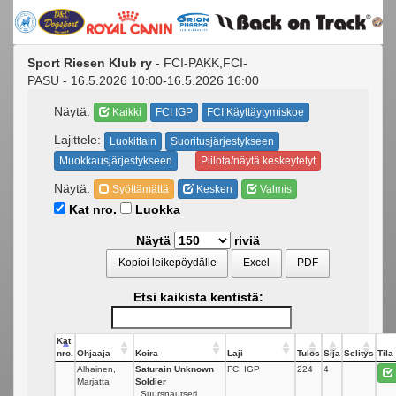
Sport Riesen Klub ry
- FCI-PAKK,FCI-
PASU - 16.5.2026 10:00-16.5.2026 16:00
Näytä:
Kaikki
FCI IGP
FCI Käyttäytymiskoe
Lajittele:
Luokittain
Suoritusjärjestykseen
Muokkausjärjestykseen
Piilota/näytä keskeytetyt
Näytä:
Syöttämättä
Kesken
Valmis
Kat nro.
Luokka
Näytä
riviä
Kopioi leikepöydälle
Excel
PDF
Etsi kaikista kentistä:
Kat
nro.
Ohjaaja
Koira
Laji
Tulos
Sija
Selitys
Tila
Alhainen,
Saturain Unknown
FCI IGP
224
4
Marjatta
Soldier
Suursnautseri,